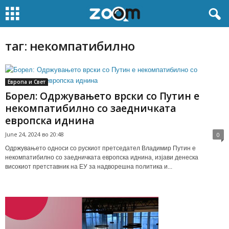
таг: некомпатибилно
Европа и Свет
Борел: Одржувањето врски со Путин е
некомпатибилно со заедничката
европска иднина
June 24, 2024 во 20:48
0
Одржувањето односи со рускиот претседател Владимир Путин е
некомпатибилно со заедничката европска иднина, изјави денеска
високиот претставник на ЕУ за надворешна политика и...