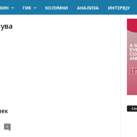
ЗИН
ГИК
KОЛУМНИ
AНАЛИЗА
ИНТЕРВЈУ
вува
Сл
лек
0