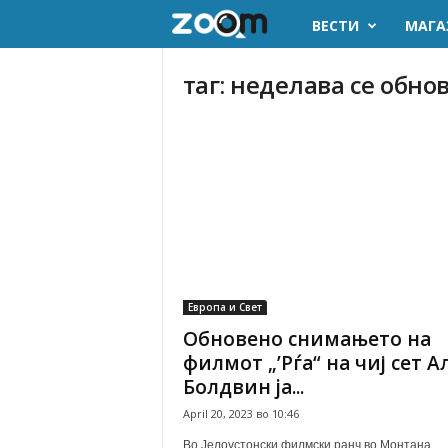
ВЕСТИ
МАГА
z
o
таг: неделава се обно
o
m
.
m
k
Европа и Свет
Обновено снимањето на
филмот „’Рѓа“ на чиј сет А
Болдвин ja...
April 20, 2023 во 10:46
Во Јелоустонски филмски ранч во Монтана