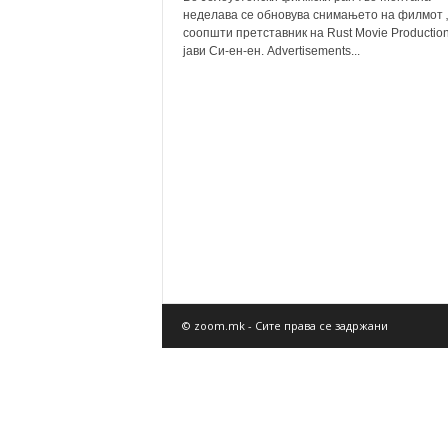
неделава се обновува снимањето на филмот „Р
соопшти претставник на Rust Movie Production
јави Си-ен-ен. Advertisements...
© zoom.mk - Сите права се задржани