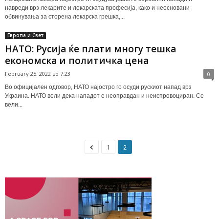
навреди врз лекарите и лекарската професија, како и неосновани
обвинувања за сторена лекарска грешка,...
Европа и Свет
НАТО: Русија ќе плати многу тешка
економска и политичка цена
February 25, 2022 во 7:23
0
Во официјален одговор, НАТО најостро го осуди рускиот напад врз
Украина. НАТО вели дека нападот е неоправдан и неиспровоциран. Се
вели...
1
2