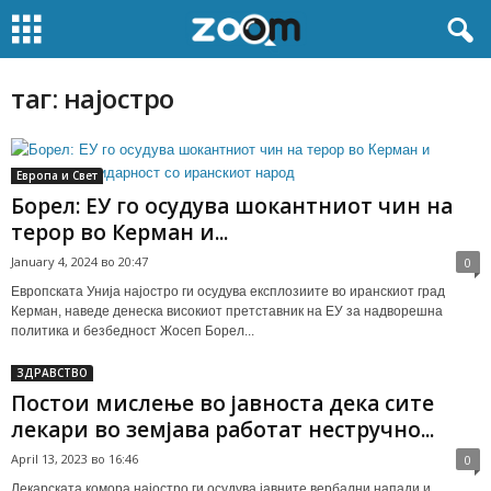
таг: најостро
Европа и Свет
Борел: ЕУ го осудува шокантниот чин на
терор во Керман и...
January 4, 2024 во 20:47
0
Европската Унија најостро ги осудува експлозиите во иранскиот град
Керман, наведе денеска високиот претставник на ЕУ за надворешна
политика и безбедност Жосеп Борел...
ЗДРАВСТВО
Постои мислење во јавноста дека сите
лекари во земјава работат нестручно...
April 13, 2023 во 16:46
0
Лекарската комора најостро ги осудува јавните вербални напади и