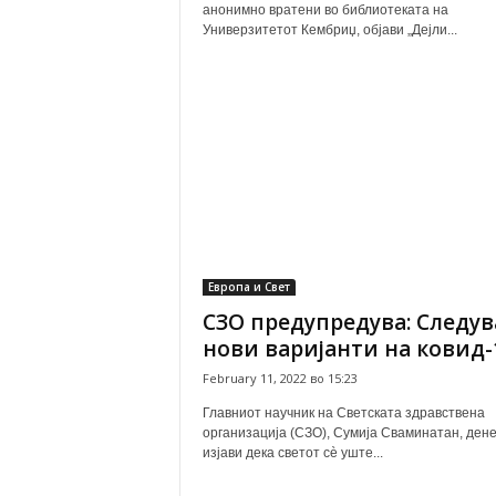
анонимно вратени во библиотеката на
Универзитетот Кембриџ, објави „Дејли...
Европа и Свет
СЗО предупредува: Следув
нови варијанти на ковид-
February 11, 2022 во 15:23
Главниот научник на Светската здравствена
организација (СЗО), Сумија Сваминатан, дене
изјави дека светот сè уште...