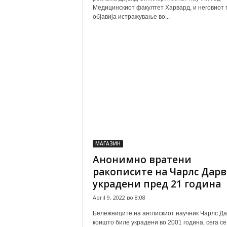
Медицинскиот факултет Харвард, и неговиот 
објавија истражување во...
МАГАЗИН
Анонимно вратени
ракописите на Чарлс Дарв
украдени пред 21 година
April 9, 2022 во 8:08
Бележниците на англискиот научник Чарлс Д
коишто биле украдени во 2001 година, сега се