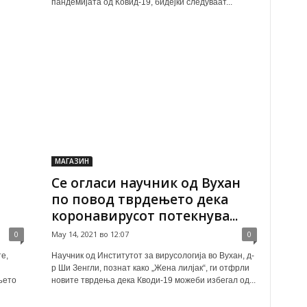
пандемијата од Ковид-19, бидејќи следуваат...
МАГАЗИН
Се огласи научник од Вухан
по повод тврдењето дека
коронавирусот потекнува...
0
May 14, 2021 во 12:07
0
е,
Научник од Институтот за вирусологија во Вухан, д-
р Ши Зенгли, познат како „Жена лилјак“, ги отфрли
њето
новите тврдења дека Кводи-19 можеби избегал од...