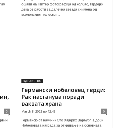
тим
објави на Твитер фотографија од колбас, тврдејќи
дека се работи за далечна ѕвезда снимена од
вселенскиот телескоп...
ЗДРАВСТВО
Германски нобеловец тврди:
ин,
Рак настанува поради
ваквата храна
0
March 8, 2022 во 12:48
0
арвин
Германскиот научник Ото Хајнрих Варбург ја доби
Нобеловата награда за откривање на основната