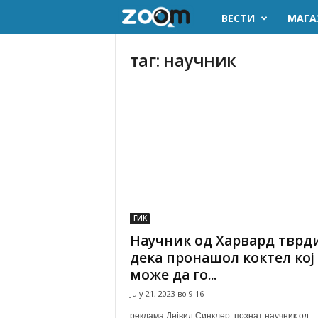
ВЕСТИ
МАГА
z
o
таг: научник
o
m
.
m
k
ГИК
Научник од Харвард тврд
дека пронашол коктел кој
може да го...
July 21, 2023 во 9:16
реклама Дејвид Синклер, познат научник од