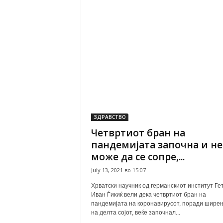
ЗДРАВСТВО
Четвртиот бран на
пандемијата започна и не
може да се сопре,...
July 13, 2021 во 15:07
Хрватски научник од германскиот институт Гет
Иван Ѓикиќ вели дека четвртиот бран на
пандемијата на коронавирусот, поради шире
на делта сојот, веќе започнал...