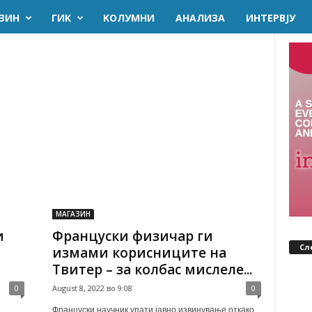
ЗИН
ГИК
KОЛУМНИ
AНАЛИЗА
ИНТЕРВЈУ
МАГАЗИН
и
Француски физичар ги
Сл
измами корисниците на
Твитер – за колбас мислеле...
0
August 8, 2022 во 9:08
0
Француски научник упати јавно извинување откако