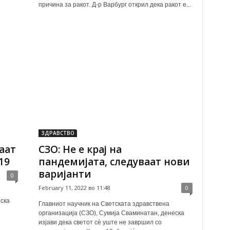
причина за ракот. Д-р Варбург открил дека ракот е...
ЗДРАВСТВО
аат
СЗО: Не е крај на
19
пандемијата, следуваат нови
варијанти
0
February 11, 2022 во 11:48
0
ска
Главниот научник на Светската здравствена
организација (СЗО), Сумија Сваминатан, денеска
изјави дека светот сè уште не завршил со