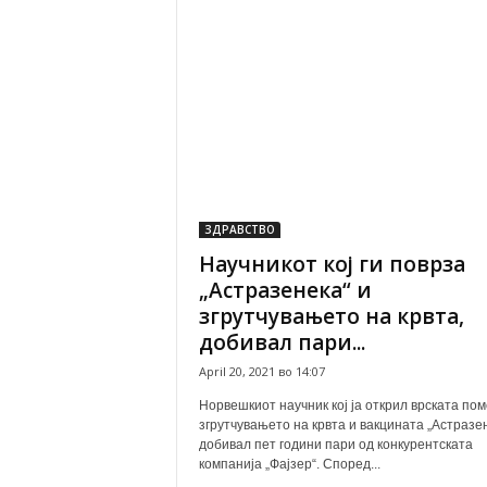
ЗДРАВСТВО
Научникот кој ги поврза
„Астразенека“ и
згрутчувањето на крвта,
добивал пари...
April 20, 2021 во 14:07
Норвешкиот научник кој ја открил врската пом
згрутчувањето на крвта и вакцината „Астразе
добивал пет години пари од конкурентската
компанија „Фајзер“. Според...