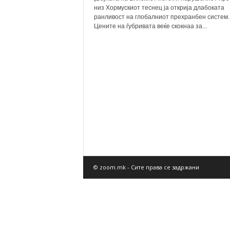
низ Хормускиот теснец ја открија длабоката
ранливост на глобалниот прехранбен систем.
Цените на ѓубривата веќе скокнаа за...
© zoom.mk - Сите права се задржани