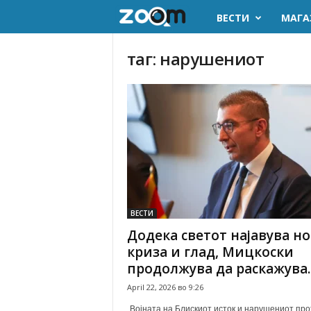
ВЕСТИ
МАГА
z
o
таг: нарушениот
o
m
.
m
k
ВЕСТИ
Додека светот најавува н
криза и глад, Мицкоски
продолжува да раскажува..
April 22, 2026 во 9:26
„Војната на Блискиот исток и нарушениот про