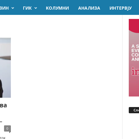
ЗИН
ГИК
KОЛУМНИ
AНАЛИЗА
ИНТЕРВЈУ
ова
Сл
.
0
ток