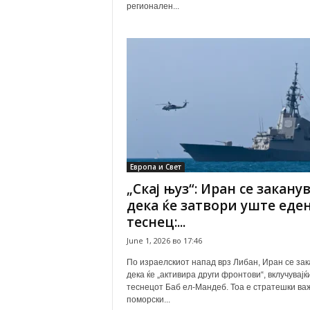
регионален...
Европа и Свет
„Скај њуз“: Иран се закану
дека ќе затвори уште еде
теснец:...
June 1, 2026 во 17:46
По израелскиот напад врз Либан, Иран се зак
дека ќе „активира други фронтови“, вклучувајќи
теснецот Баб ел-Мандеб. Тоа е стратешки ва
поморски...