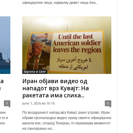
официјални лица, најмалку девет лица беа...
Европа и Свет
ва
Иран објави видео од
н
нападот врз Кувајт: На
ракетата има слика...
0
June 1, 2026 во 10:16
0
ани
По воздушниот напад врз Кувајт рано утрово, Иран
 го и
објави пропагандно видео преку своите официјални
жен
канали кое, според Техеран, го прикажува моментот
на лансирање на...