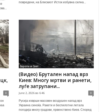
повредени, на Блискиот Исток избувна силна...
се
ва...
Европа и Свет
(Видео) Брутален напад врз
цк,
Киев: Многу мртви и ранети,
луѓе затрупани...
0
June 2, 2026 во 6:46
0
ион
Русија изврши масовен воздушен напад врз
наа
Украина синоќа. Ракети и беспилотни летала
погодија многу градови, првенствено Киев. Според