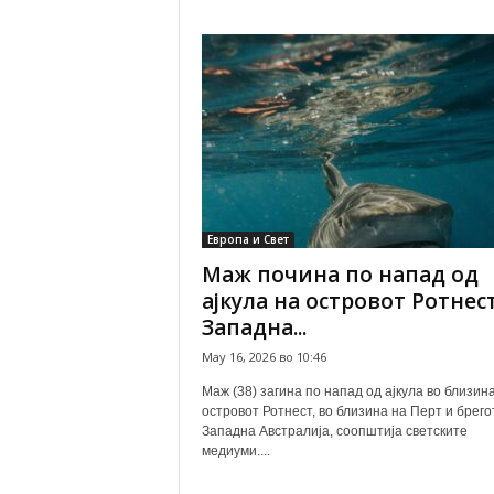
Европа и Свет
Маж почина по напад од
ајкула на островот Ротнес
Западна...
May 16, 2026 во 10:46
Маж (38) загина по напад од ајкула во близин
островот Ротнест, во близина на Перт и брего
Западна Австралија, соопштија светските
медиуми....