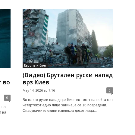
Европа и Свет
(Видео) Брутален руски напад
т во
врз Киев
May 14, 2026 во 7:16
0
0
Во голем руски напад врз Киев во текот на ноќта кон
четвртокот едно лице загина, а се 16 повредени.
а на
Спасувачките екипи извлекоа десет лица...
т на