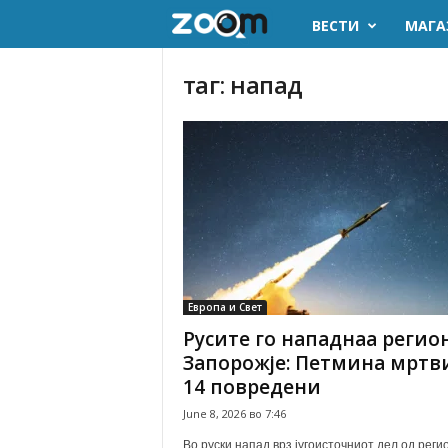
ВЕСТИ
МАГА
z
o
таг: напад
o
m
.
m
k
Европа и Свет
Русите го нападнаа регио
Запорожје: Петмина мртв
14 повредени
June 8, 2026 во 7:46
Во руски напад врз југоисточниот дел од реги