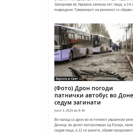
Запорожје во Украина загинаа пет лица, а 14 
повредени. Гувернерот на регионот го објави о
Европа и Свет
(Фото) Дрон погоди
патнички автобус во Доне
седум загинати
June 3, 2026 во 8:46
Во напад со дрон во источниот украински рег
Донецк, во делот контролиран од Русија, заги
седум лица, а 11 се ранети, објави прорускиот