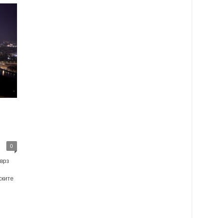
0
врз
ските