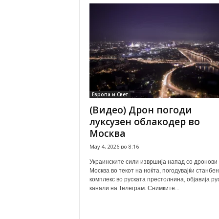
Европа и Свет
(Видео) Дрон погоди
луксузен облакодер во
Москва
May 4, 2026 во 8:16
Украинските сили извршија напад со дронови 
Москва во текот на ноќта, погодувајќи станбен
комплекс во руската престолнина, објавија ру
канали на Телеграм. Снимките...