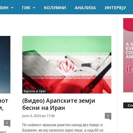
ЗИН
ГИК
KОЛУМНИ
AНАЛИЗА
ИНТЕРВЈУ
Европа и Свет
нот
(Видео) Арапските земји
Сл
и,
бесни на Иран
June 3, 2026 во 17:46
0
0
По ноќниот ирански ракетен напад врз Кувајт и
Бахреин, во кој загинало едно лице, а над 60 се
онот