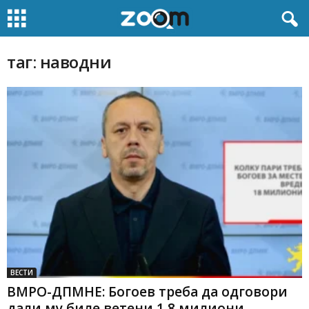
таг: наводни
ВЕСТИ
ВМРО-ДПМНЕ: Богоев треба да одговори
дали му биле ветени 1,8 милиони...