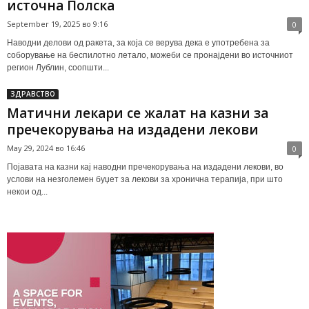
источна Полска
September 19, 2025 во 9:16
0
Наводни делови од ракета, за која се верува дека е употребена за
соборување на беспилотно летало, можеби се пронајдени во источниот
регион Лублин, соопшти...
ЗДРАВСТВО
Матични лекари се жалат на казни за
пречекорувања на издадени лекови
May 29, 2024 во 16:46
0
Појавата на казни кај наводни пречекорувања на издадени лекови, во
услови на незголемен буџет за лекови за хронична терапија, при што
некои од...