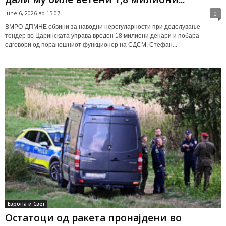
June 6, 2026 во 15:07
0
ВМРО-ДПМНЕ обвини за наводни нерегуларности при доделување
тендер во Царинската управа вреден 18 милиони денари и побара
одговори од поранешниот функционер на СДСМ, Стефан...
Европа и Свет
Остатоци од ракета пронајдени во