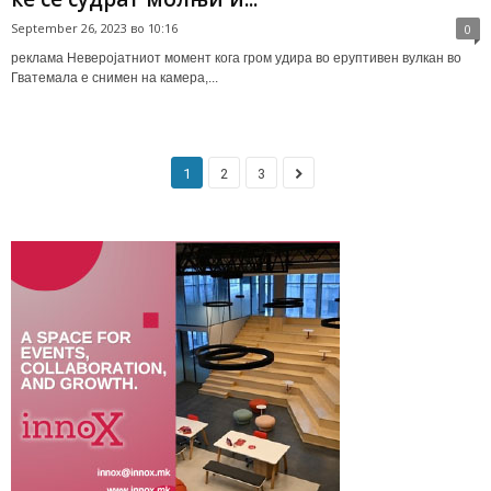
September 26, 2023 во 10:16
0
реклама Неверојатниот момент кога гром удира во еруптивен вулкан во
Гватемала е снимен на камера,...
1
2
3