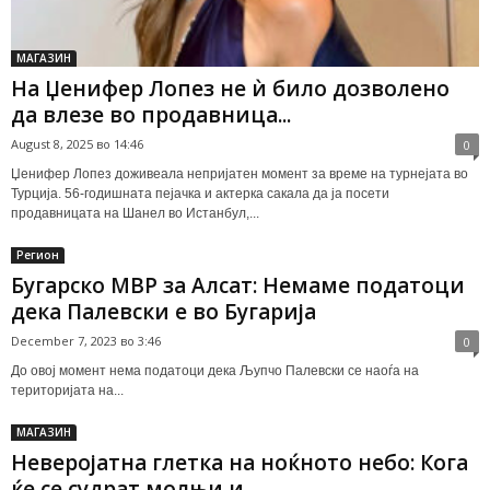
МАГАЗИН
На Џенифер Лопез не ѝ било дозволено
да влезе во продавница...
August 8, 2025 во 14:46
0
Џенифер Лопез доживеала непријатен момент за време на турнејата во
Турција. 56-годишната пејачка и актерка сакала да ја посети
продавницата на Шанел во Истанбул,...
Регион
Бугарско МВР за Алсат: Немаме податоци
дека Палевски е во Бугарија
December 7, 2023 во 3:46
0
До овој момент нема податоци дека Љупчо Палевски се наоѓа на
територијата на...
МАГАЗИН
Неверојатна глетка на ноќното небо: Кога
ќе се судрат молњи и...