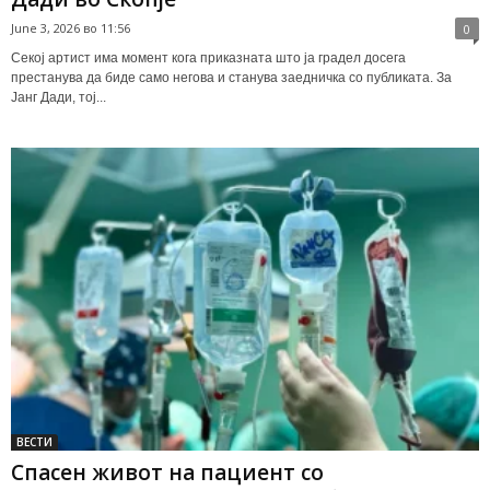
June 3, 2026 во 11:56
0
Секој артист има момент кога приказната што ја градел досега
престанува да биде само негова и станува заедничка со публиката. За
Јанг Дади, тој...
ВЕСТИ
Спасен живот на пациент со