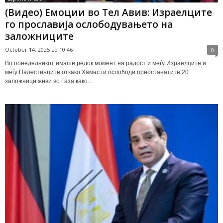
(Видео) Емоции во Тел Авив: Израелците
го прославија ослободувањето на
заложниците
October 14, 2025 во 10:46
0
Во понеделникoт имаше редок момент на радост и меѓу Израелците и
меѓу Палестинците откако Хамас ги ослободи преостанатите 20
заложници живи во Газа како...