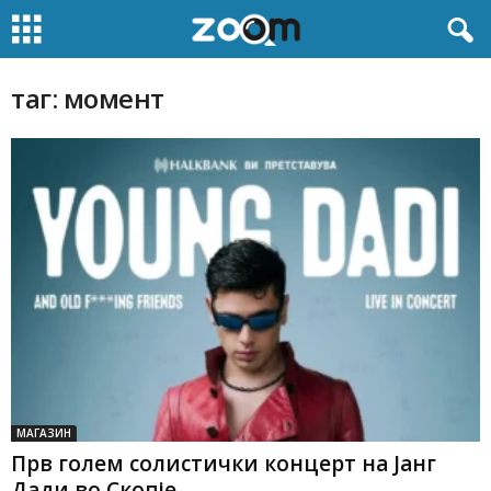
таг: момент
МАГАЗИН
Прв голем солистички концерт на Јанг
Дади во Скопје