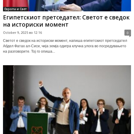
Европа и Свет
Египетскиот претседател: Светот е сведок
на историски момент
October 9, 2025 во 12:16
0
Светот е сведок на историски момент, напиша египетскиот претседател
Абдел Фатах ал-Сиси, чија земја одигра клучна улога во посредувањето
на разговорите. Тој го опиша...