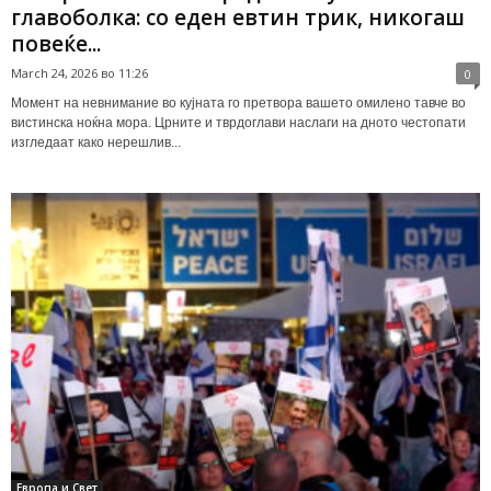
главоболка: со еден евтин трик, никогаш
повеќе...
March 24, 2026 во 11:26
0
Момент на невнимание во кујната го претвора вашето омилено тавче во
вистинска ноќна мора. Црните и тврдоглави наслаги на дното честопати
изгледаат како нерешлив...
Европа и Свет