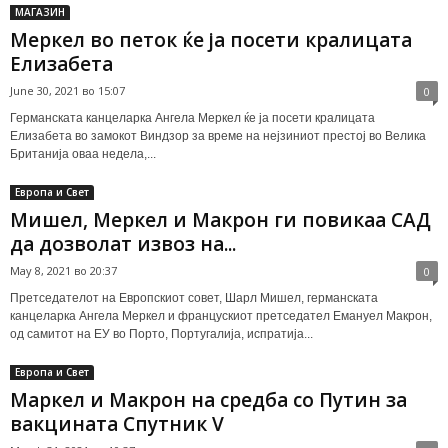
МАГАЗИН
Меркел во петок ќе ја посети кралицата
Елизабета
June 30, 2021 во 15:07
0
Германската канцеларка Ангела Меркел ќе ја посети кралицата
Елизабета во замокот Виндзор за време на нејзиниот престој во Велика
Британија оваа недела,...
Европа и Свет
Мишел, Меркел и Макрон ги повикаа САД
да дозволат извоз на...
May 8, 2021 во 20:37
0
Претседателот на Европскиот совет, Шарл Мишел, германската
канцеларка Ангела Меркел и францускиот претседател Емануел Макрон,
од самитот на ЕУ во Порто, Португалија, испратија...
Европа и Свет
Маркел и Макрон на средба со Путин за
вакцината Спутник V