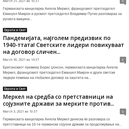
March 31, 2021 во 10:37
0
Германската канцеларка Ангела Меркел, францускиот претседател
Емануел Макрон и рускиот претседател Владимир Путин разговараа за
руската вакцина...
Европа и Свет
Пандемијата, најголем предизвик по
1940-ттата! Светските лидери повикуваат
на договор сличен...
March 30, 2021 во 14:37
0
Британскиот премиер Борис Џонсон, германската канцеларка Ангела
Меркел, францускиот претседател Емануел Макрон и други светски
лидери повикаа на глобален договор за заштита на...
Европа и Свет
Меркел на средба со претставници на
сојузните држави за мерките против...
March 3, 2021 во 10:37
0
Германската канцеларка Ангела Меркел денеска ќе разговара со
претставници на 16-те германски сојузни држави за продолжување на...