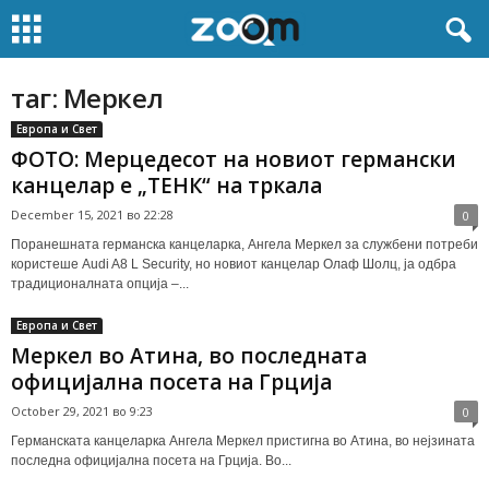
таг: Меркел
Европа и Свет
ФОТО: Мерцедесот на новиот германски
канцелар е „ТЕНК“ на тркала
December 15, 2021 во 22:28
0
Поранешната германска канцеларка, Ангела Меркел за службени потреби
користеше Audi A8 L Security, но новиот канцелар Олаф Шолц, ја одбра
традиционалната опција –...
Европа и Свет
Меркел во Атина, во последната
официјална посета на Грција
October 29, 2021 во 9:23
0
Германската канцеларка Ангела Меркел пристигна во Атина, во нејзината
последна официјална посета на Грција. Во...