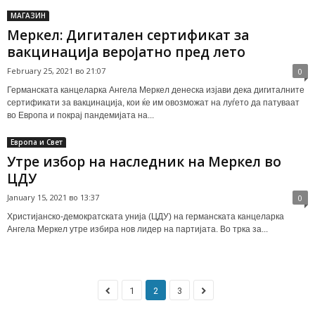
МАГАЗИН
Меркел: Дигитален сертификат за
вакцинација веројатно пред лето
February 25, 2021 во 21:07
0
Германската канцеларка Ангела Меркел денеска изјави дека дигиталните
сертификати за вакцинација, кои ќе им овозможат на луѓето да патуваат
во Европа и покрај пандемијата на...
Европа и Свет
Утре избор на наследник на Меркел во
ЦДУ
January 15, 2021 во 13:37
0
Христијанско-демократската унија (ЦДУ) на германската канцеларка
Ангела Меркел утре избира нов лидер на партијата. Во трка за...
1
2
3