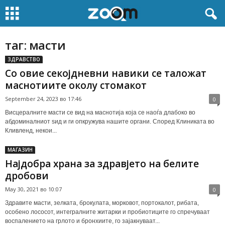
таг: масти
ЗДРАВСТВО
Со овие секојдневни навики се таложат
маснотиите околу стомакот
September 24, 2023 во 17:46
0
Висцералните масти се вид на маснотија која се наоѓа длабоко во
абдоминалниот ѕид и ги опкружува нашите органи. Според Клиниката во
Кливленд, некои...
МАГАЗИН
Најдобра храна за здравјето на белите
дробови
May 30, 2021 во 10:07
0
Здравите масти, зелката, брокулата, морковот, портокалот, рибата,
особено лососот, интегралните житарки и пробиотиците го спречуваат
воспалението на грлото и бронхиите, го зајакнуваат...