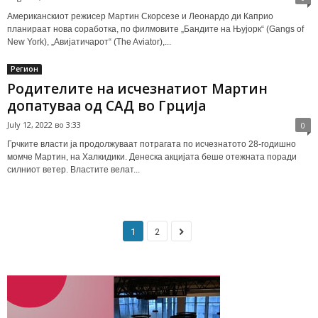
Американскиот режисер Мартин Скорсезе и Леонардо ди Каприо
планираат нова соработка, по филмовите „Бандите на Њујорк“ (Gangs of
New York), „Авијатичарот“ (The Aviator),...
Регион
Родителите на исчезнатиот Мартин
допатуваа од САД во Грција
July 12, 2022 во 3:33
0
Грчките власти ја продолжуваат потрагата по исчезнатото 28-годишно
момче Мартин, на Халкидики. Денеска акцијата беше отежната поради
силниот ветер. Властите велат...
1
2