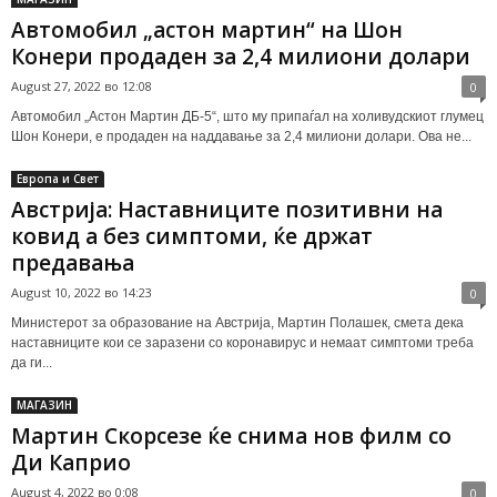
Автомобил „астон мартин“ на Шон
Конери продаден за 2,4 милиони долари
August 27, 2022 во 12:08
0
Автомобил „Астон Мартин ДБ-5“, што му припаѓал на холивудскиот глумец
Шон Конери, е продаден на наддавање за 2,4 милиони долари. Ова не...
Европа и Свет
Aвстрија: Наставниците позитивни на
ковид а без симптоми, ќе држат
предавања
August 10, 2022 во 14:23
0
Министерот за образование на Австрија, Мартин Полашек, смета дека
наставниците кои се заразени со коронавирус и немаат симптоми треба
да ги...
МАГАЗИН
Мартин Скорсезе ќе снима нов филм со
Ди Каприо
August 4, 2022 во 0:08
0