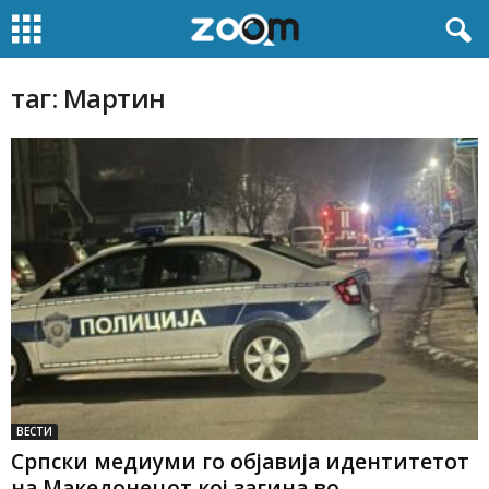
таг: Мартин
ВЕСТИ
Српски медиуми го објавија идентитетот
на Македонецот кој загина во