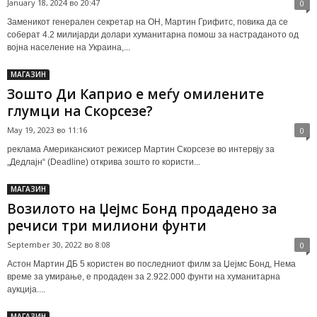
January 18, 2024 во 20:47
0
Заменикот генерален секретар на ОН, Мартин Грифитс, повика да се
соберат 4.2 милијарди долари хуманитарна помош за настраданото од
војна население на Украина,...
МАГАЗИН
Зошто Ди Каприо е меѓу омилените
глумци на Скорсезе?
May 19, 2023 во 11:16
0
реклама Американскиот режисер Мартин Скорсезе во интервју за
„Дедлајн“ (Deadline) открива зошто го користи...
МАГАЗИН
Возилото на Џејмс Бонд продадено за
речиси три милиони фунти
September 30, 2022 во 8:08
0
Астон Мартин ДБ 5 користен во последниот филм за Џејмс Бонд, Нема
време за умирање, е продаден за 2.922.000 фунти на хуманитарна
аукција....
МАГАЗИН