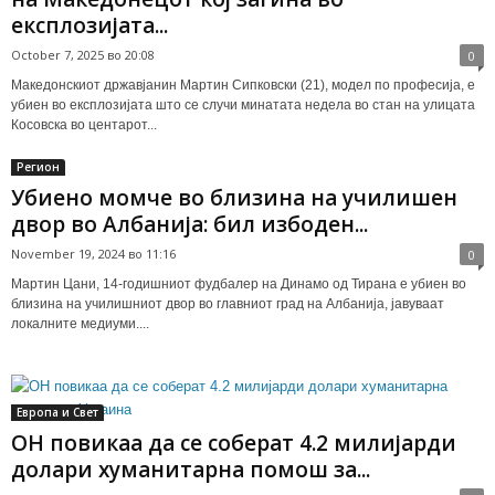
експлозијата...
October 7, 2025 во 20:08
0
Македонскиот државјанин Мартин Сипковски (21), модел по професија, е
убиен во експлозијата што се случи минатата недела во стан на улицата
Косовска во центарот...
Регион
Убиено момче во близина на училишен
двор во Албанија: бил избоден...
November 19, 2024 во 11:16
0
Мартин Цани, 14-годишниот фудбалер на Динамо од Тирана е убиен во
близина на училишниот двор во главниот град на Албанија, јавуваат
локалните медиуми....
Европа и Свет
ОН повикаа да се соберат 4.2 милијарди
долари хуманитарна помош за...