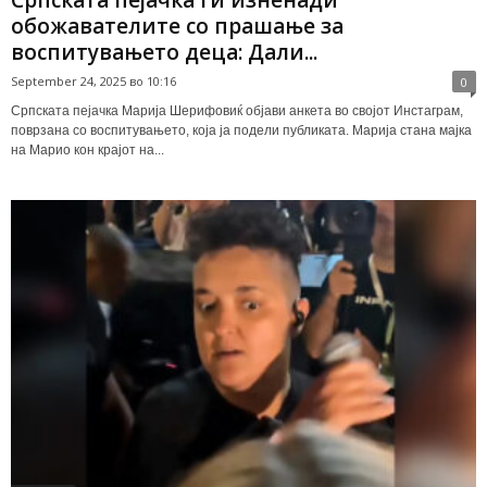
Српската пејачка ги изненади
обожавателите со прашање за
воспитувањето деца: Дали...
September 24, 2025 во 10:16
0
Српската пејачка Марија Шерифовиќ објави анкета во својот Инстаграм,
поврзана со воспитувањето, која ја подели публиката. Марија стана мајка
на Марио кон крајот на...