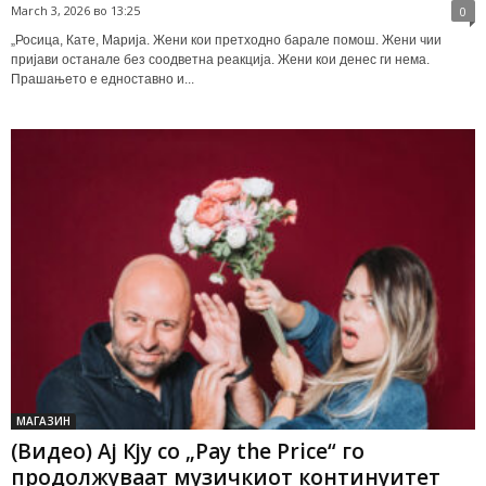
March 3, 2026 во 13:25
0
„Росица, Кате, Марија. Жени кои претходно барале помош. Жени чии
пријави останале без соодветна реакција. Жени кои денес ги нема.
Прашањето е едноставно и...
МАГАЗИН
(Видео) Ај Кју со „Pay the Price“ го
продолжуваат музичкиот континуитет