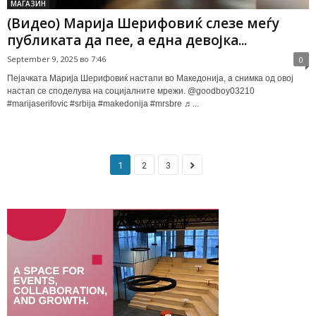
МАГАЗИН
(Видео) Марија Шерифовиќ слезе меѓу
публиката да пее, а една девојка...
September 9, 2025 во 7:46
0
Пејачката Марија Шерифовиќ настапи во Македонија, а снимка од овој
настап се споделува на социјалните мрежи. @goodboy03210
#marijaserifovic #srbija #makedonija #mrsbre ♬...
1
2
3