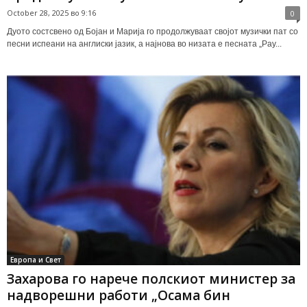
October 28, 2025 во 9:16
0
Дуото состсвено од Бојан и Марија го продолжуваат својот музички пат со
песни испеани на англиски јазик, а најнова во низата е песната „Pay...
Европа и Свет
Захарова го нарече полскиот министер за
надворешни работи „Осама бин