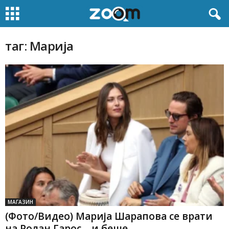
таг: Марија
МАГАЗИН
(Фото/Видео) Марија Шарапова се врати
на Ролан Гарос – и беше...