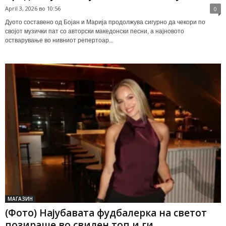
April 3, 2026 во 10:56
0
Дуото составено од Бојан и Марија продолжува сигурно да чекори по
својот музички пат со авторски македонски песни, а најновото
остварување во нивниот репертоар...
МАГАЗИН
(Фото) Најубавата фудбалерка на светот
позираше во свилен топ и ги...