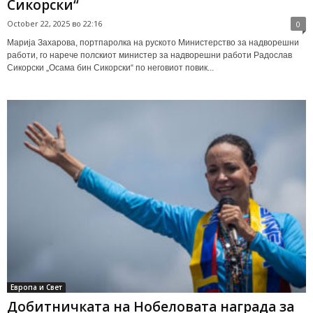
Сикорски“
October 22, 2025 во 22:16
0
Марија Захарова, портпаролка на руското Министерство за надворешни
работи, го нарече полскиот министер за надворешни работи Радослав
Сикорски „Осама бин Сикорски“ по неговиот повик...
Европа и Свет
Добитничката на Нобеловата награда за