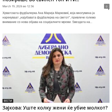
March 19, 2026 во 12:56
0
Хрватската фудбалерка Ана Марија Марковиќ, која многумина ја
нарекуваат „најубавата фудбалерка на светот“, привлече големо
внимание со нова објава на социјалните мрежи. Ѕвездата на...
ВЕСТИ
Зајкова: Уште колку жени ќе убие молкот?