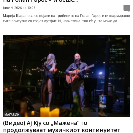
June 4, 2026 во 10:26
0
Марија Шарапова се појави на трибините на Ролан Гарос и ги шармираше
сите присутни со својот аутфит. И, навистина, таа сè уште може да...
МАГАЗИН
(Видео) Ај Кју со „Мажена“ го
продолжуваат музичкиот континуитет