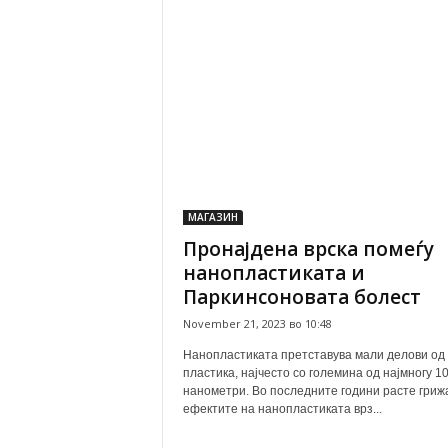
МАГАЗИН
Пронајдена врска помеѓу
нанопластиката и
Паркинсоновата болест
November 21, 2023 во 10:48
Нанопластиката претставува мали делови од
пластика, најчесто со големина од најмногу 1
нанометри. Во последните години расте гриж
ефектите на нанопластиката врз...