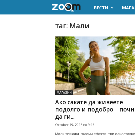
ВЕСТИ
МАГА
z
o
таг: Мали
o
m
.
m
k
МАГАЗИН
Ако сакате да живеете
подолго и подобро – почн
да ги...
October 19, 2025 во 9:16
Мали трикови, големи ефекти: три едноставн