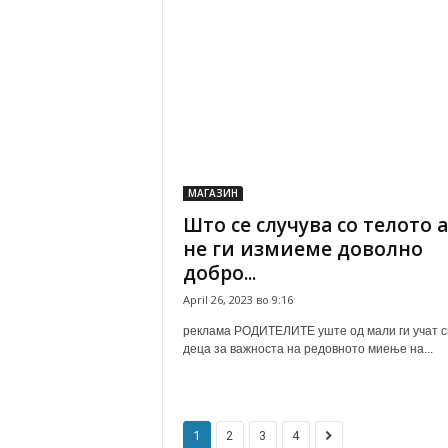
МАГАЗИН
Што се случува со телото 
не ги измиеме доволно
добро...
April 26, 2023 во 9:16
реклама РОДИТЕЛИТЕ уште од мали ги учат с
деца за важноста на редовното миење на...
1
2
3
4