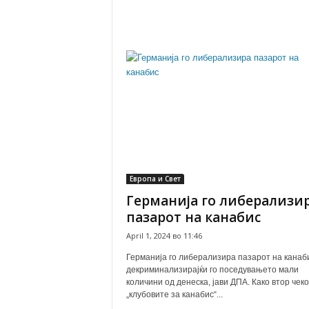
Европа и Свет
Германија го либерализи
пазарот на канабис
April 1, 2024 во 11:46
Германија го либерализира пазарот на канаб
декриминализирајќи го поседувањето мали
количини од денеска, јави ДПА. Како втор чеко
„клубовите за канабис“...