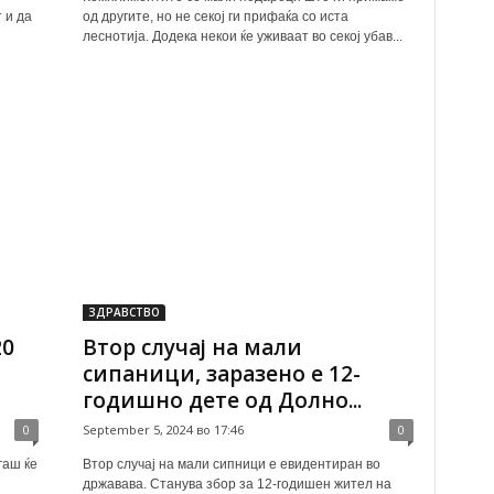
 и да
од другите, но не секој ги прифаќа со иста
леснотија. Додека некои ќе уживаат во секој убав...
ЗДРАВСТВО
20
Втор случај на мали
сипаници, заразено е 12-
годишно дете од Долно...
0
September 5, 2024 во 17:46
0
гаш ќе
Втор случај на мали сипници е евидентиран во
државава. Станува збор за 12-годишен жител на