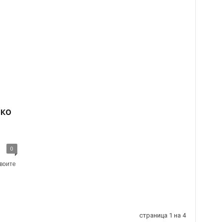
ако
0
воите
страница 1 на 4