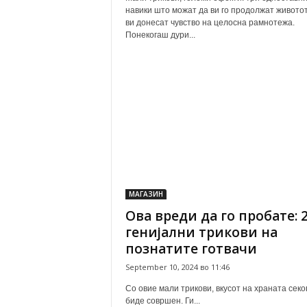
навики што можат да ви го продолжат животот
ви донесат чувство на целосна рамнотежа.
Понекогаш дури...
МАГАЗИН
Ова вреди да го пробате: 
генијални трикови на
познатите готвачи
September 10, 2024 во 11:46
Со овие мали трикови, вкусот на храната секо
биде совршен. Ги...