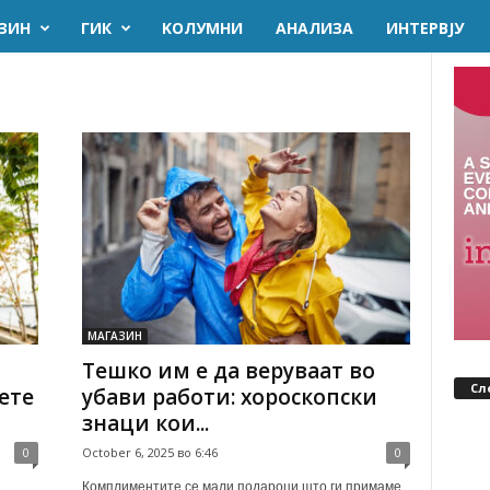
ЗИН
ГИК
KОЛУМНИ
AНАЛИЗА
ИНТЕРВЈУ
МАГАЗИН
Тешко им е да веруваат во
Сл
ете
убави работи: хороскопски
знаци кои...
0
October 6, 2025 во 6:46
0
и
Комплиментите се мали подароци што ги примаме