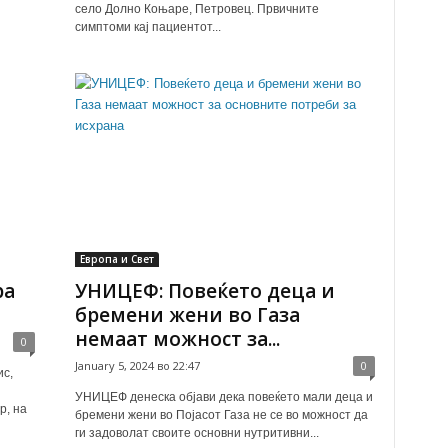
село Долно Коњаре, Петровец. Првичните
симптоми кај пациентот...
Европа и Свет
ра
УНИЦЕФ: Повеќето деца и
бремени жени во Газа
немаат можност за...
0
January 5, 2024 во 22:47
0
ис,
УНИЦЕФ денеска објави дека повеќето мали деца и
р, на
бремени жени во Појасот Газа не се во можност да
ги задоволат своите основни нутритивни...