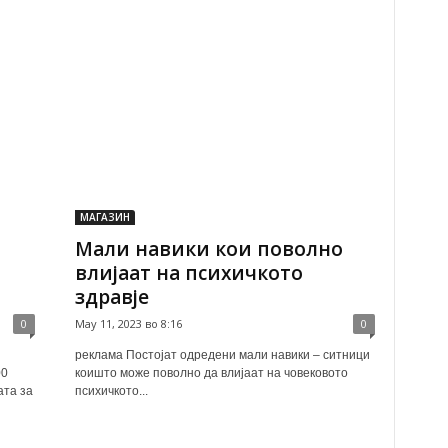
МАГАЗИН
Мали навики кои поволно
влијаат на психичкото
здравје
0
May 11, 2023 во 8:16
0
реклама Постојат одредени мали навики – ситници
00
коишто може поволно да влијаат на човековото
ата за
психичкото...