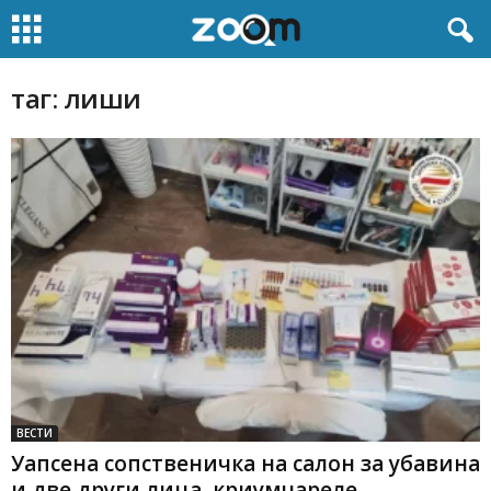
таг: лиши
ВЕСТИ
Уапсена сопственичка на салон за убавина
и две други лица, криумчареле...