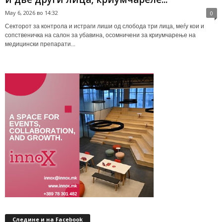
May 6, 2026 во 14:32
0
Секторот за контрола и истраги лиши од слобода три лица, меѓу кои и
сопственичка на салон за убавина, осомничени за криумчарење на
медицински препарати...
Следине и на Facebook