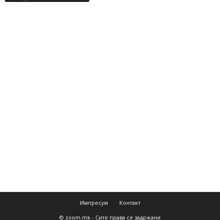
Импресум
Контакт
© zoom.mk - Сите права се задржани