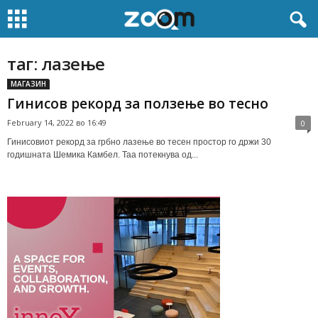
таг: лазење
МАГАЗИН
Гинисов рекорд за ползење во тесно
February 14, 2022 во 16:49
0
Гинисовиот рекорд за грбно лазење во тесен простор го држи 30
годишната Шемика Камбел. Таа потекнува од...