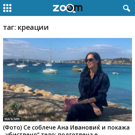
таг: креации
МАГАЗИН
(Фото) Се соблече Ана Ивановиќ и покажа
„убиствено“ тело: подготвена е...