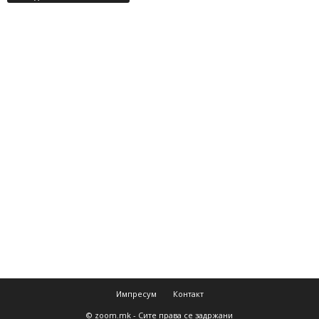
Импресум
Контакт
© zoom.mk - Сите права се задржани