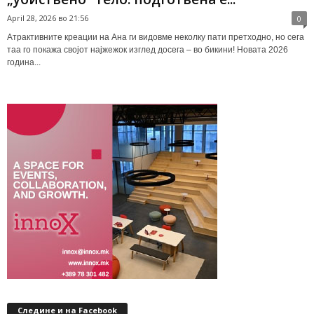
April 28, 2026 во 21:56
0
Атрактивните креации на Ана ги видовме неколку пати претходно, но сега
таа го покажа својот најжежок изглед досега – во бикини! Новата 2026
година...
Следине и на Facebook