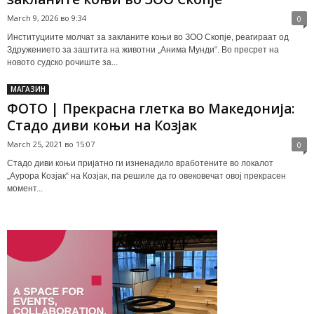
March 9, 2026 во 9:34
0
Институциите молчат за закланите коњи во ЗОО Скопје, реагираат од
Здружението за заштита на животни „Анима Мунди“. Во пресрет на
новото судско рочиште за...
МАГАЗИН
ФОТО | Прекрасна глетка во Македонија:
Стадо диви коњи на Козјак
March 25, 2021 во 15:07
0
Стадо диви коњи пријатно ги изненадило вработените во локалот
„Аурора Козјак“ на Козјак, па решиле да го овековечат овој прекрасен
момент...