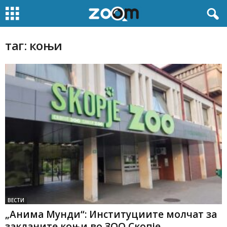
таг: коњи
ВЕСТИ
„Анима Мунди“: Институциите молчат за
закланите коњи во ЗОО Скопје