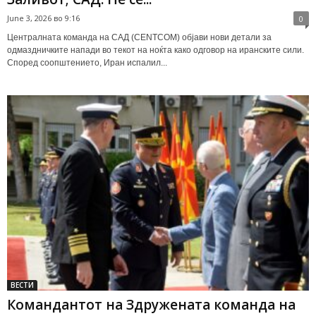
June 3, 2026 во 9:16
0
Централната команда на САД (CENTCOM) објави нови детали за
одмаздничките напади во текот на ноќта како одговор на иранските сили.
Според соопштението, Иран испалил...
ВЕСТИ
Командантот на Здружената команда на