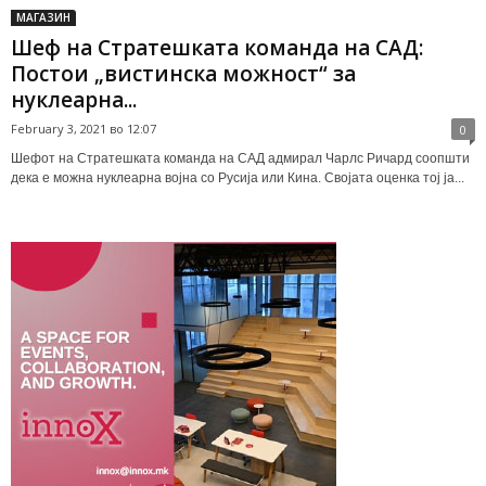
МАГАЗИН
Шеф на Стратешката команда на САД:
Постои „вистинска можност“ за
нуклеарна...
February 3, 2021 во 12:07
0
Шефот на Стратешката команда на САД адмирал Чарлс Ричард соопшти
дека е можна нуклеарна војна со Русија или Кина. Својата оценка тој ја...