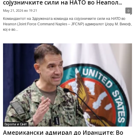
сојузничките сили на НАТО во Неапол...
May 21, 2026 во 19:21
0
Командантот на Здружената команда на сојузничките сили на НАТО во
Неапол (Joint Force Command Naples – JFCNP) адмиралот Џорџ М. Викоф,
кој е во...
Европа и Свет
Американски адмирал до Иранците: Во