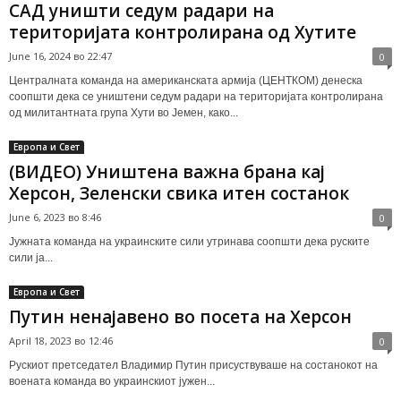
САД уништи седум радари на
територијата контролирана од Хутите
June 16, 2024 во 22:47
0
Централната команда на американската армија (ЦЕНТКОМ) денеска
соопшти дека се уништени седум радари на територијата контролирана
од милитантната група Хути во Јемен, како...
Европа и Свет
(ВИДЕО) Уништена важна брана кај
Херсон, Зеленски свика итен состанок
June 6, 2023 во 8:46
0
Јужната команда на украинските сили утринава соопшти дека руските
сили ја...
Европа и Свет
Путин ненајавено во посета на Херсон
April 18, 2023 во 12:46
0
Рускиот претседател Владимир Путин присуствуваше на состанокот на
воената команда во украинскиот јужен...