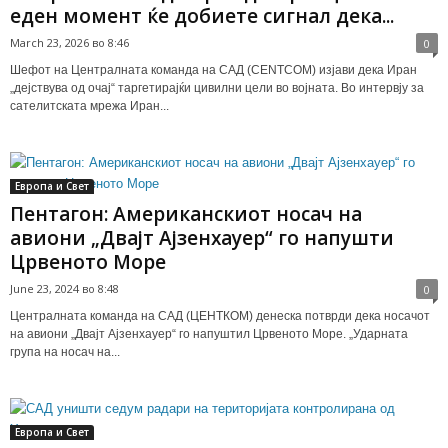
еден момент ќе добиете сигнал дека...
March 23, 2026 во 8:46
0
Шефот на Централната команда на САД (CENTCOM) изјави дека Иран
„дејствува од очај“ таргетирајќи цивилни цели во војната. Во интервју за
сателитската мрежа Иран...
Европа и Свет
Пентагон: Американскиот носач на
авиони „Двајт Ајзенхауер“ го напушти
Црвеното Море
June 23, 2024 во 8:48
0
Централната команда на САД (ЦЕНТКОМ) денеска потврди дека носачот
на авиони „Двајт Ајзенхауер“ го напуштил Црвеното Море. „Ударната
група на носач на...
Европа и Свет