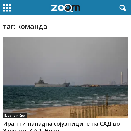
таг: команда
Европа и Свет
Иран ги нападна сојузниците на САД во
Заливот; САД: Не се...