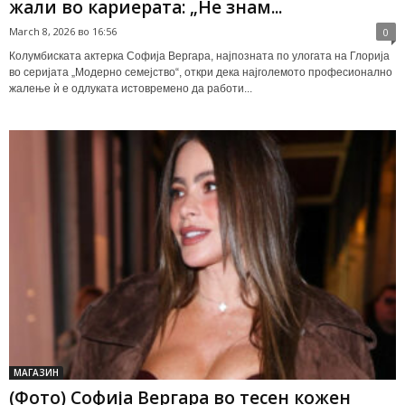
жали во кариерата: „Не знам...
March 8, 2026 во 16:56
0
Колумбиската актерка Софија Вергара, најпозната по улогата на Глорија
во серијата „Модерно семејство“, откри дека најголемото професионално
жалење ѝ е одлуката истовремено да работи...
МАГАЗИН
(Фото) Софија Вергара во тесен кожен