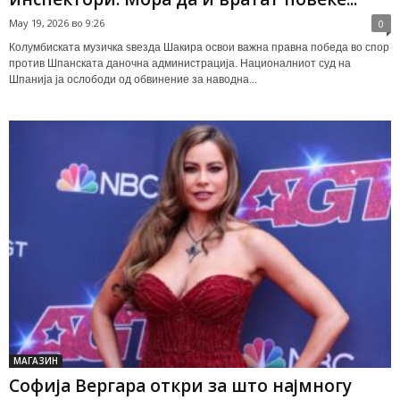
May 19, 2026 во 9:26
0
Колумбиската музичка ѕвезда Шакира освои важна правна победа во спор
против Шпанската даночна администрација. Националниот суд на
Шпанија ја ослободи од обвинение за наводна...
МАГАЗИН
Софија Вергара откри за што најмногу