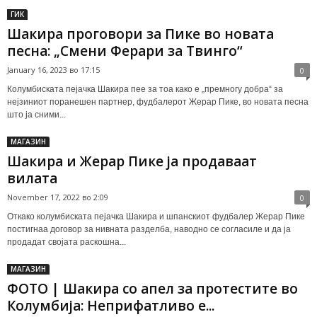
ГИК
Шакира проговори за Пике во новата
песна: „Смени Ферари за Твинго“
January 16, 2023 во 17:15
0
Колумбиската пејачка Шакира пее за тоа како е „премногу добра“ за
нејзиниот поранешен партнер, фудбалерот Жерар Пике, во новата песна
што ја сними...
МАГАЗИН
Шакира и Жерар Пике ја продаваат
вилата
November 17, 2022 во 2:09
0
Откако колумбиската пејачка Шакира и шпанскиот фудбалер Жерар Пике
постигнаа договор за нивната разделба, наводно се согласиле и да ја
продадат својата раскошна...
МАГАЗИН
ФОТО | Шакира со апел за протестите во
Колумбија: Неприфатливо е...