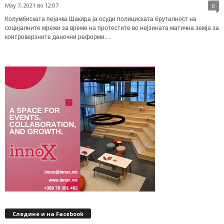
May 7, 2021 во 12:07
0
Колумбиската пејачка Шакира ја осуди полициската бруталност на
социјалните мрежи за време на протестите во нејзината матична земја за
контроверзните даночни реформи....
Следине и на Facebook