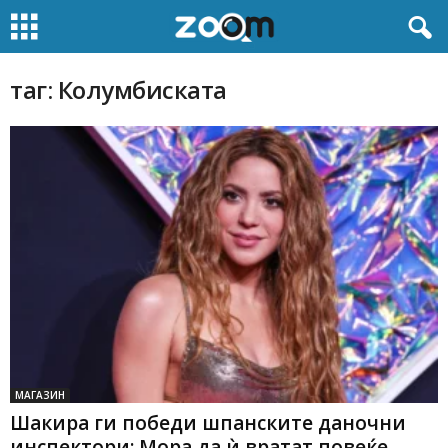
таг: Колумбиската
МАГАЗИН
Шакира ги победи шпанските даночни
инспектори: Мора да ѝ вратат повеќе...