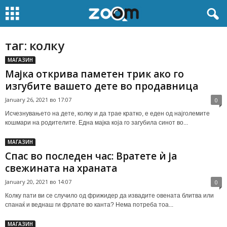
таг: колку
МАГАЗИН
Мајка открива паметен трик ако го
изгубите вашето дете во продавница
January 26, 2021 во 17:07
0
Исчезнувањето на дете, колку и да трае кратко, е еден од најголемите
кошмари на родителите. Една мајка која го загубила синот во...
МАГАЗИН
Спас во последен час: Вратете ѝ ја
свежината на храната
January 20, 2021 во 14:07
0
Колку пати ви се случило од фрижидер да извадите овената блитва или
спанаќ и веднаш ги фрлате во канта? Нема потреба тоа...
МАГАЗИН