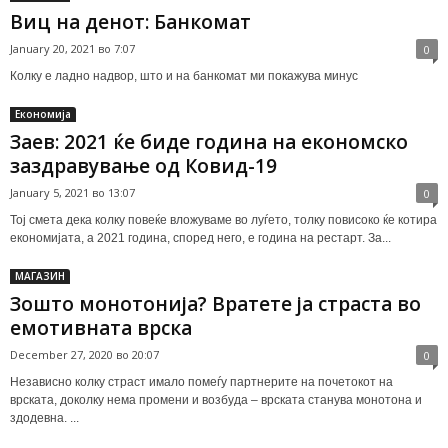
Виц на денот: Банкомат
January 20, 2021 во 7:07
0
Колку е ладно надвор, што и на банкомат ми покажува минус
Економија
Заев: 2021 ќе биде година на економско
заздравување од Ковид-19
January 5, 2021 во 13:07
0
Тој смета дека колку повеќе вложуваме во луѓето, толку повисоко ќе котира
економијата, а 2021 година, според него, е година на рестарт. За...
МАГАЗИН
Зошто монотонија? Вратете ја страста во
емотивната врска
December 27, 2020 во 20:07
0
Независно колку страст имало помеѓу партнерите на почетокот на
врската, доколку нема промени и возбуда – врската станува монотона и
здодевна. ...