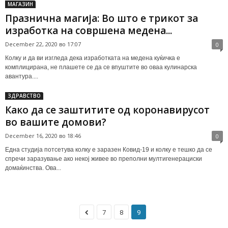
МАГАЗИН
Празнична магија: Во што е трикот за
изработка на совршена медена...
December 22, 2020 во 17:07
0
Колку и да ви изгледа дека изработката на медена куќичка е
комплицирана, не плашете се да се впуштите во оваа кулинарска
авантура....
ЗДРАВСТВО
Како да се заштитите од коронавирусот
во вашите домови?
December 16, 2020 во 18:46
0
Една студија потсетува колку е заразен Ковид-19 и колку е тешко да се
спречи заразување ако некој живее во преполни мултигенерациски
домаќинства. Ова...
7
8
9