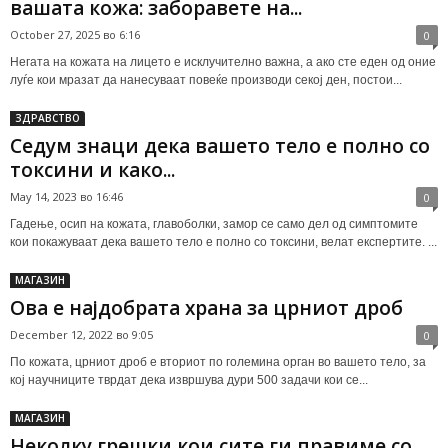
вашата кожа: заборавете на...
October 27, 2025 во 6:16
0
Негата на кожата на лицето е исклучително важна, а ако сте еден од оние
луѓе кои мразат да нанесуваат повеќе производи секој ден, постои...
ЗДРАВСТВО
Седум знаци дека вашето тело е полно со
токсини и како...
May 14, 2023 во 16:46
0
Гадење, осип на кожата, главоболки, замор се само дел од симптомите
кои покажуваат дека вашето тело е полно со токсини, велат експертите. ...
МАГАЗИН
Ова е најдобрата храна за црниот дроб
December 12, 2022 во 9:05
0
По кожата, црниот дроб е вториот по големина орган во вашето тело, за
кој научниците тврдат дека извршува дури 500 задачи кои се...
МАГАЗИН
Неколку грешки кои сите ги правиме со