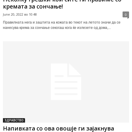
кремата за сончање!
June 20, 2022 во 10:48
0
Правилната нега и заштита на кожата во текот на летото значи да се
нанесува крема за сончање секогаш кога ќе излезете од дома,...
ЗДРАВСТВО
Напивката со ова овошје ги зајакнува