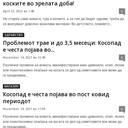
коските во зрелата доба!
April 23, 2022 во 1:48
0
Не старее само кожата, туку и коските, а за тие да бидат здрави, треба да
се внесуваат доволно хранливи материи. Во детството, повеќето...
ЗДРАВСТВО
Проблемот трае и до 3,5 месеци: Косопад
е честа појава во...
November 14, 2021 во 12:48
0
Различни промени на кожата, манифестирани како црвенило, осип, лезии
или поинтензивно опаѓање на косата се дел од симптомите кои може да
ги предизвика...
МАГАЗИН
Косопад е честа појава во пост ковид
периодот
November 14, 2021 во 11:09
0
Различни промени на кожата, манифестирани како црвенило, осип, лезии
или поинтензивно опаѓање на косата се дел од симптомите кои може да
ги предизвика...