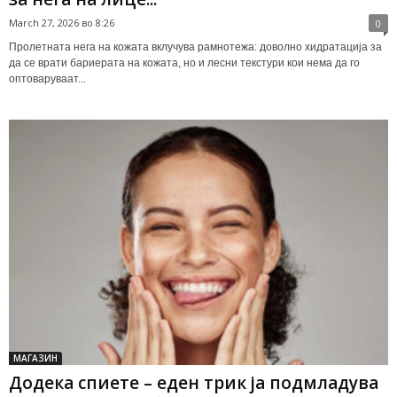
March 27, 2026 во 8:26
0
Пролетната нега на кожата вклучува рамнотежа: доволно хидратација за
да се врати бариерата на кожата, но и лесни текстури кои нема да го
оптоваруваат...
МАГАЗИН
Додека спиете – еден трик ја подмладува