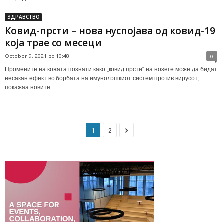
ЗДРАВСТВО
Ковид-прсти – нова нуспојава од ковид-19
која трае со месеци
October 9, 2021 во 10:48
0
Промените на кожата познати како „ковид прсти“ на нозете може да бидат
несакан ефект во борбата на имунолошкиот систем против вирусот,
покажаа новите...
1
2