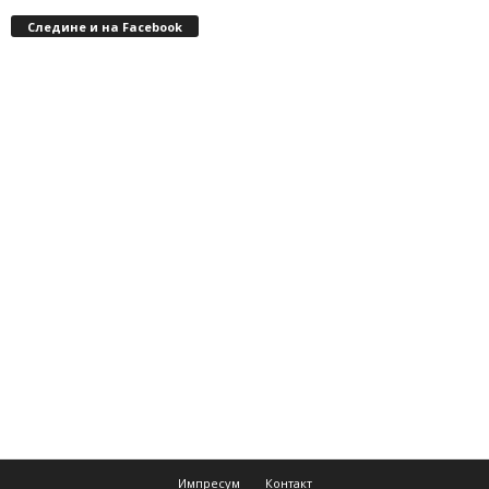
Следине и на Facebook
Импресум
Контакт