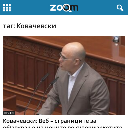
таг: Ковачевски
ВЕСТИ
Ковачевски: Веб – страниците за
објавување на цените во супермаркетите