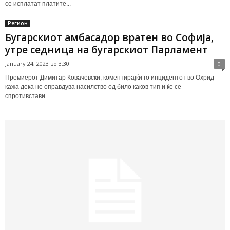
се исплатат платите...
Регион
Бугарскиот амбасадор вратен во Софија,
утре седница на бугарскиот Парламент
January 24, 2023 во 3:30
0
Премиерот Димитар Ковачевски, коментирајќи го инцидентот во Охрид
кажа дека не оправдува насилство од било каков тип и ќе се
спротивстави...