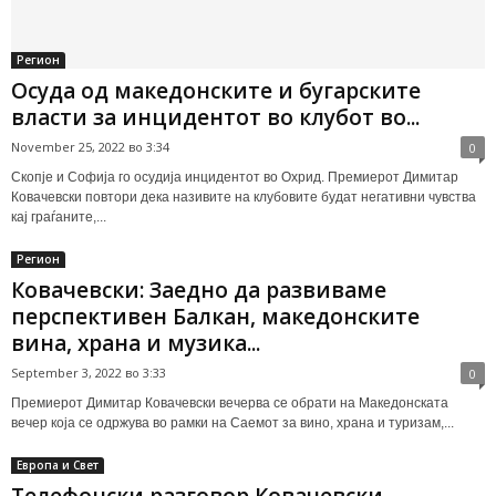
Регион
Осуда од македонските и бугарските
власти за инцидентот во клубот во...
November 25, 2022 во 3:34
0
Скопје и Софија го осудија инцидентот во Охрид. Премиерот Димитар
Ковачевски повтори дека називите на клубовите будат негативни чувства
кај граѓаните,...
Регион
Ковачевски: Заедно да развиваме
перспективен Балкан, македонските
вина, храна и музика...
September 3, 2022 во 3:33
0
Премиерот Димитар Ковачевски вечерва се обрати на Македонската
вечер која се одржува во рамки на Саемот за вино, храна и туризам,...
Европа и Свет
Телефонски разговор Ковачевски –