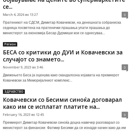
се...
March 4, 2026 во 13:27
0
Пратеникот на СДСМ, Димитар Ковачевски, на денешната собраниска
седница посветена на пратенички прашања упати прашања до
министерот за економија Бесар Дурмиши кои се однесуваа...
Регион
БЕСА со критики до ДУИ и Ковачевски за
случајот со знамето...
November 9, 2023 во 3:46
0
Движењето Беса ја оценува како скандалозна изјавата на премиерот
Ковачевски за Меморијалниот комплекс...
ЗДРАВСТВО
Ковачевски со Бесими синоќа договарал
како им се исплатат платите на...
February 16, 2023 во 12:45
0
Премиерот Димитар Ковачевски синоќа доцна навечер разговарал со
министерот за финансии Фатмир Бесими да се изнајде начин како да им