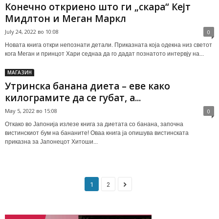
Конечно откриено што ги „скара“ Кејт
Мидлтон и Меган Маркл
July 24, 2022 во 10:08
0
Новата книга откри непознати детали. Приказната која одекна низ светот
кога Меган и принцот Хари седнаа да го дадат познатото интервју на...
МАГАЗИН
Утринска банана диета – еве како
килограмите да се губат, а...
May 5, 2022 во 15:08
0
Откако во Јапонија излезе книга за диетата со банана, започна
вистинскиот бум на бананите! Оваа книга ја опишува вистинската
приказна за Јапонецот Хитоши...
1
2