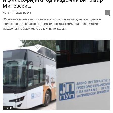
Митевски...
March 11, 2026 во 9:31
0
Објавена е првата авторска книга со студии за македонскиот јазик и
философијата, со акцент на македонската терминологија. „Матица
македонска“ објави едно од клучните дела...
ВЕСТИ