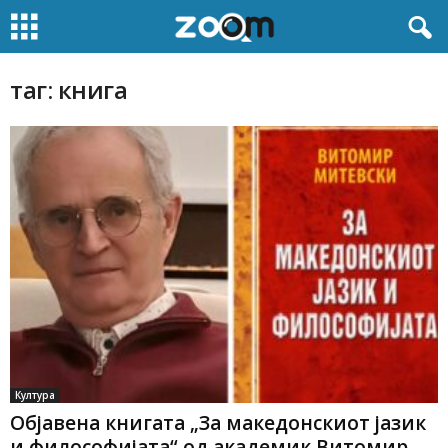
таг: книга
Култура
Oбјавена книгата „За македонскиот јазик
и философијата“ од академик Витомир