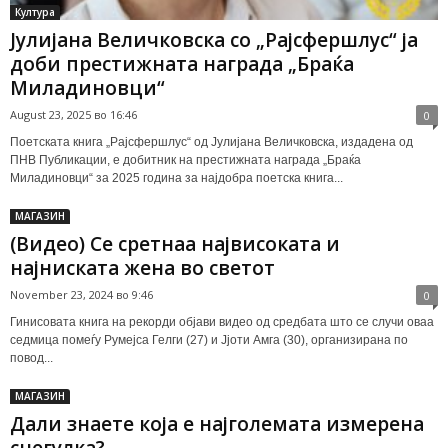
Култура
Јулијана Величковска со „Рајсфершлус“ ја
доби престижната награда „Браќа
Миладиновци“
August 23, 2025 во 16:46
0
Поетската книга „Рајсфершлус“ од Јулијана Величковска, издадена од
ПНВ Публикации, е добитник на престижната награда „Браќа
Миладиновци“ за 2025 година за најдобра поетска книга...
МАГАЗИН
(Видео) Се сретнаа највисоката и
најниската жена во светот
November 23, 2024 во 9:46
0
Гинисовата книга на рекорди објави видео од средбата што се случи оваа
седмица помеѓу Румејса Гелги (27) и Јјоти Амга (30), организирана по
повод...
МАГАЗИН
Дали знаете која е најголемата измерена