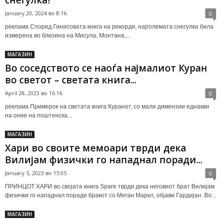
снегулка?
January 20, 2024 во 8:16
0
реклама Според Гинисовата книга на рекорди, најголемата снегулка била
измерена во близина на Мисула, Монтана,...
МАГАЗИН
Во соседството се наоѓа најмалиот Куран
во светот – светата книга...
April 28, 2023 во 16:16
0
реклама Примерок на светата книга Куранот, со мали димензии еднакви
на оние на поштенска...
МАГАЗИН
Хари во своите мемоари тврди дека
Вилијам физички го нападнал поради...
January 5, 2023 во 15:05
0
ПРИНЦОТ ХАРИ во својата книга Spare тврди дека неговиот брат Вилијам
физички го нападнал поради бракот со Меган Маркл, објави Гардијан. Во...
МАГАЗИН