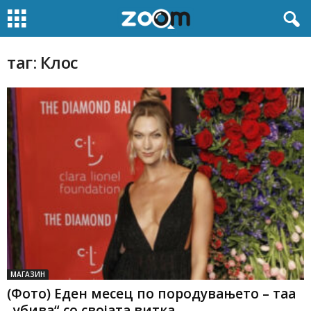
таг: Клос
МАГАЗИН
(Фото) Еден месец по породувањето – таа
„убива“ со својата витка...