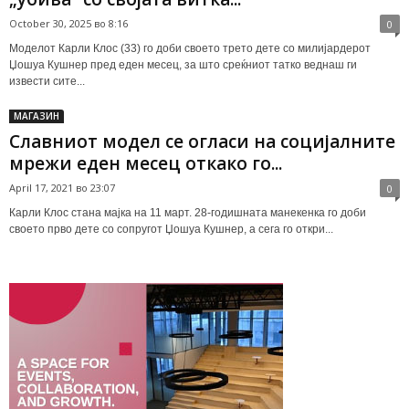
October 30, 2025 во 8:16
0
Моделот Карли Клос (33) го доби своето трето дете со милијардерот
Џошуа Кушнер пред еден месец, за што среќниот татко веднаш ги
извести сите...
МАГАЗИН
Славниот модел се огласи на социјалните
мрежи еден месец откако го...
April 17, 2021 во 23:07
0
Карли Клос стана мајка на 11 март. 28-годишната манекенка го доби
своето прво дете со сопругот Џошуа Кушнер, а сега го откри...