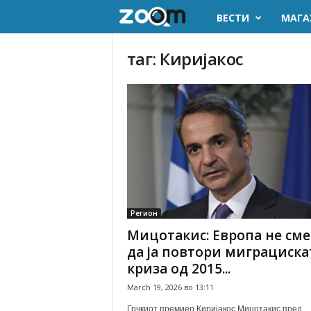
ВЕСТИ
МАГА
z
o
таг: Киријакос
o
m
.
m
k
Регион
Мицотакис: Европа не сме
да ја повтори миграциска
криза од 2015...
March 19, 2026 во 13:11
Грчкиот премиер Киријакос Мицотакис пред