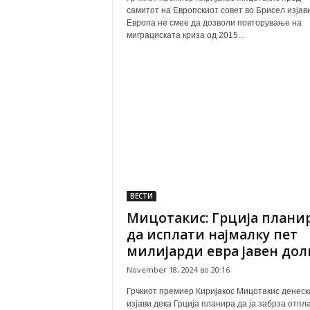
самитот на Европскиот совет во Брисел изјав
Европа не смее да дозволи повторување на
миграциската криза од 2015...
ВЕСТИ
Мицотакис: Грција плани
да исплати најмалку пет
милијарди евра јавен долг.
November 18, 2024 во 20:16
Грчкиот премиер Киријакос Мицотакис денеск
изјави дека Грција планира да ја забрза отпл