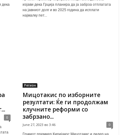
и дека
изјави дека Грција планира да ја забрза отплатата
на јавниот долг и во 2025 година да исплати
најмалку пет...
Регион
ра
Мицотакис по изборните
резултати: Ќе ги продолжам
..
клучните реформи со
забрзано...
0
June 27, 2023 во 3:46
0
а
атата
Грчкиот премиер Киријакос Мицотакис и лидер на