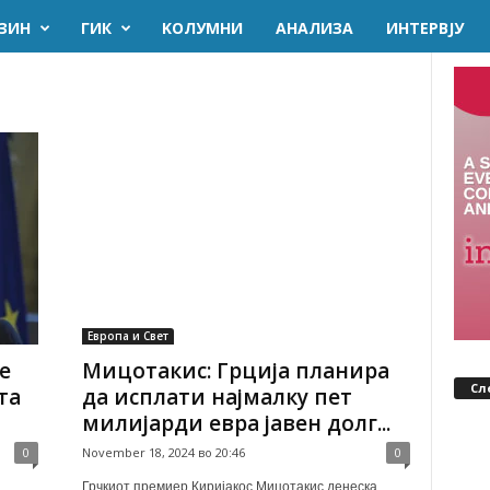
ЗИН
ГИК
KОЛУМНИ
AНАЛИЗА
ИНТЕРВЈУ
Европа и Свет
е
Мицотакис: Грција планира
Сл
та
да исплати најмалку пет
милијарди евра јавен долг...
0
November 18, 2024 во 20:46
0
Грчкиот премиер Киријакос Мицотакис денеска