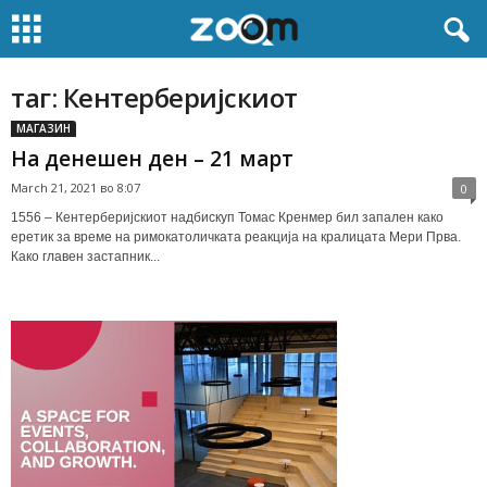
таг: Кентерберијскиот
МАГАЗИН
На денешен ден – 21 март
March 21, 2021 во 8:07
0
1556 – Кентерберијскиот надбискуп Томас Кренмер бил запален како
еретик за време на римокатоличката реакција на кралицата Мери Прва.
Како главен застапник...