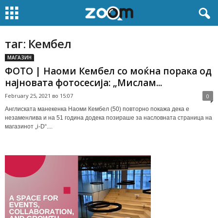
таг: Кембел
МАГАЗИН
ФОТО | Наоми Кембел со моќна порака од
најновата фотосесија: „Мислам...
February 25, 2021 во 15:07
0
Англиската манекенка Наоми Кембел (50) повторно покажа дека е
незаменлива и на 51 година додека позираше за насловната страница на
магазинот „i-D“....