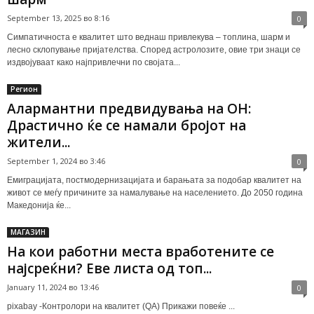
September 13, 2025 во 8:16
0
Симпатичноста е квалитет што веднаш привлекува – топлина, шарм и
лесно склопување пријателства. Според астролозите, овие три знаци се
издвојуваат како најпривлечни по својата...
Регион
Алармантни предвидувања на ОН:
Драстично ќе се намали бројот на
жители...
September 1, 2024 во 3:46
0
Емиграцијата, постмодернизацијата и барањата за подобар квалитет на
живот се меѓу причините за намалување на населението. До 2050 година
Македонија ќе...
МАГАЗИН
На кои работни места вработените се
најсреќни? Еве листа од топ...
January 11, 2024 во 13:46
0
pixabay -Контролори на квалитет (QA) Прикажи повеќе ...