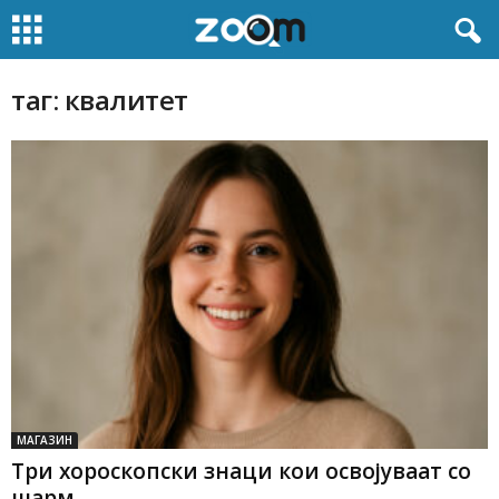
таг: квалитет
МАГАЗИН
Три хороскопски знаци кои освојуваат со
шарм