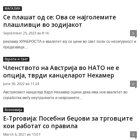
МАГАЗИН
Се плашат од се: Ова се најголемите
плашливци во зодијакот
September 25, 2023 во 8:16
0
реклама ХРАБРОСТА е квалитет кој се цени во свет полн со несигурност и
предизвици....
Европа и Свет
Членството на Австрија во НАТО не е
опција, тврди канцеларот Нехамер
June 30, 2022 во 11:24
0
Австрискиот канцелар Карл Нехамер оцени дека има нов квалитет во
соработка меѓу неутралните и неврзаните...
Економија
Е-Трговија: Посебни беџови за трговците
кои работат со правила
March 6, 2021 во 15:07
0