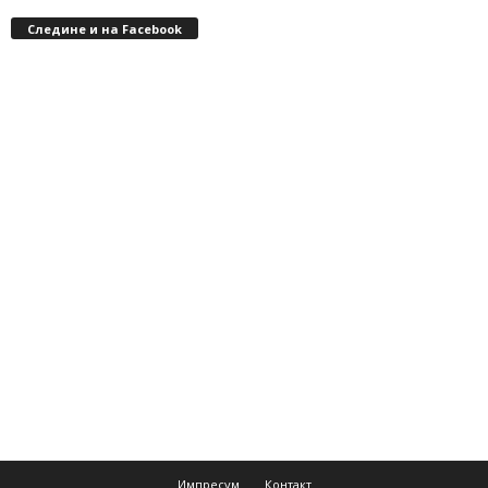
Следине и на Facebook
Импресум
Контакт