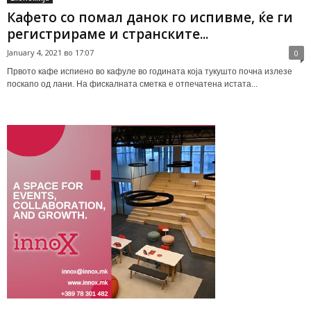
Кафето со помал данок го испивме, ќе ги
регистрираме и странските...
January 4, 2021 во 17:07
0
Првото кафе испиено во кафуле во годината која тукушто почна излезе
поскапо од лани. На фискалната сметка е отпечатена истата...