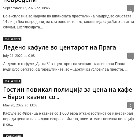
September 13, 2025 во 18:46
0
Во експлозија во кафуле во шпанската престолнина Мадрид во саботата,
14 лица беа повредени, од кои едно потешко, соопштија службите за итни
случаи. Експлозијата...
МАГАЗИН
Ледено кафуле во центарот на Прага
July 21, 2022 во 0:08
0
Леденото кафуле „Ајс паб“ во центарот на чешкиот главен град Прага
нуди кусо бегство, од горештините, во – „арктички услови“ за престој. ...
МАГАЗИН
Гостин повикал полиција за цена на кафе
– барот казнет со...
May 20, 2022 во 13:08
0
Кафуле во Фиренца е казнет со 1.000 евра откако гостинот се изнервирал
поради цената на филџан еспресо. Имено, посетителот повикал полиција
и се...
Економија