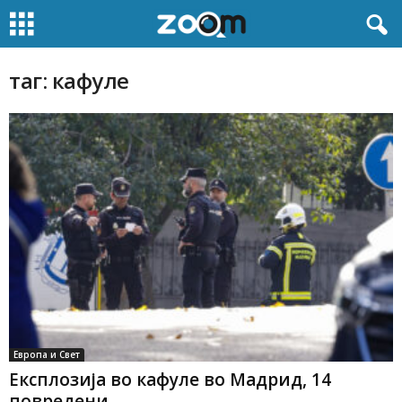
таг: кафуле
Европа и Свет
Експлозија во кафуле во Мадрид, 14
повредени