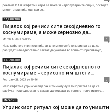
реклама ИАКО кафето и чајот се можеби најпопуларните опции, постојат
многу топли пијалоци кои се...
ЗДРАВСТВО
Пијалок кој речиси сите секојдневно го
коснумираме, а може сериозно да...
March 1, 2023 во 8:45
0
Иако кафето е утрински пијалак што многу луѓе го користат за да се
разбудат или едноставно сакаат да уживаат во топлиот горчлив вкус,...
ЗДРАВСТВО
Пијалак кој речиси сите секојдневно го
коснумираме – сериозно им штети...
February 28, 2023 во 19:46
0
Иако кафето е утрински пијалак што многу луѓе го користат за да се
разбудат или едноставно сакаат да уживаат во топлиот горчлив вкус,...
МАГАЗИН
Утринскиот ритуал кој може да го уништи