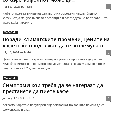
April 20, 2026 во 13:56
0
Кафето може да влијае на дејството на одредени лекови бидејќи
кофеинот ја менува нивната апсорпција и разградување во телото, што
може да ја намали...
МАГАЗИН
Поради климатските промени, цените на
кафето ќе продолжат да се зголемуваат
July 10, 2024 во 14:46
0
Цените на кафето за крајните потрошувачи ќе продолжат да растат
бидејќи климатските промени, нарушувањата во снабдувањето и новите
регулативи на ЕУ доведуваат до...
МАГАЗИН
Симптоми кои треба да ве натераат да
престанете да пиете кафе
January 17, 2024 во 8:16
0
реклама Кафето е популарен пијалок познат по тоа што помага да се
фокусираме и да...