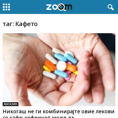
таг: Кафето
МАГАЗИН
Никогаш не ги комбинирајте овие лекови
со кафе: кофеинот може да...