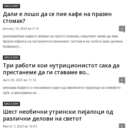
МАГАЗИН
Дали е лошо да се пие кафе на празен
стомак?
January 14, 2024 во 9:16
0
рекламаИако кафето влијае на луѓето поинаку, пијалокот може да има
бројни ефекти на гастроинтестиналниот систем и на телото како целина.
Кофеинот...
МАГАЗИН
Три работи кои нутриционистот сака да
престанеме да ги ставаме во...
April 30, 2023 во 11:16
0
реклама Кафето е несомнено еден од омилените пијалоци на повеќето
луѓе, а многумина не...
МАГАЗИН
Шест необични утрински пијалоци од
различни делови на светот
March 7, 2023 во 10:05
0