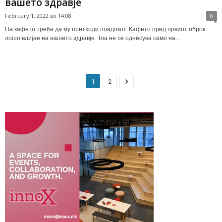
вашето здравје
February 1, 2022 во 14:08
0
На кафето треба да му претходи поадокот. Кафето пред првиот оброк
лошо влијае на нашето здравје. Тоа не се однесува само на...
1
2