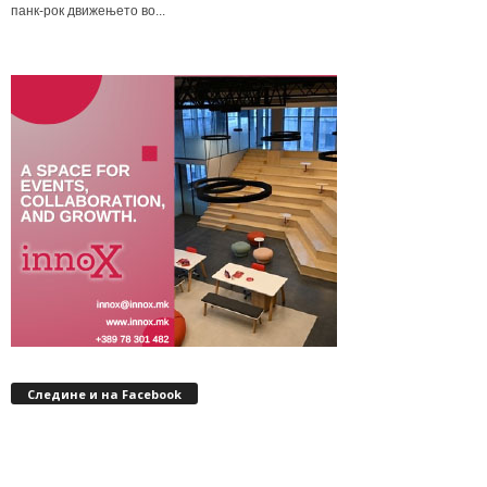
панк-рок движењето во...
Следине и на Facebook