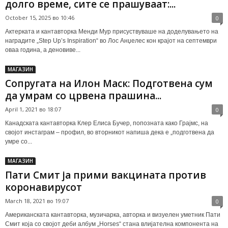
долго време, сите се прашуваат:...
October 15, 2025 во 10:46
0
Актерката и кантавторка Менди Мур присуствуваше на доделувањето на
наградите „Step Up’s Inspiration“ во Лос Анџелес кон крајот на септември
оваа година, а деновиве...
МАГАЗИН
Сопругата на Илон Маск: Подготвена сум
да умрам со црвена прашина...
April 1, 2021 во 18:07
0
Канадската кантавторка Клер Елиса Бучер, попозната како Грајмс, на
својот инстаграм – профил, во вторникот напиша дека е „подготвена да
умре со...
МАГАЗИН
Пати Смит ја прими вакцината против
коронавирусот
March 18, 2021 во 19:07
0
Американската кантавторка, музичарка, авторка и визуелен уметник Пати
Смит која со својот деби албум „Horses“ стана влијателна компонента на