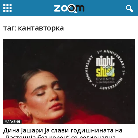
таг: кантавторка
МАГАЗИН
Дина Јашари ја слави годишнината на
„Растенија без корен“ со регионална...