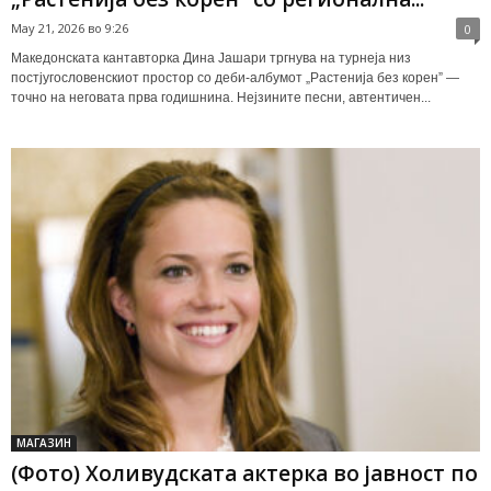
May 21, 2026 во 9:26
0
Македонската кантавторка Дина Јашари тргнува на турнеја низ
постјугословенскиот простор со деби-албумот „Растенија без корен” —
точно на неговата прва годишнина. Нејзините песни, автентичен...
МАГАЗИН
(Фото) Холивудската актерка во јавност по