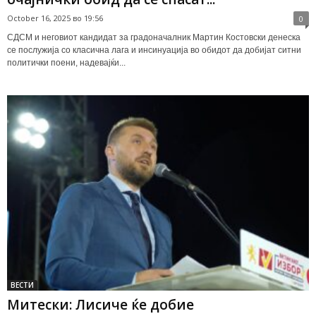
October 16, 2025 во 19:56
0
СДСМ и неговиот кандидат за градоначалник Мартин Костовски денеска
се послужија со класична лага и инсинуација во обидот да добијат ситни
политички поени, надевајќи...
ВЕСТИ
Митески: Лисиче ќе добие