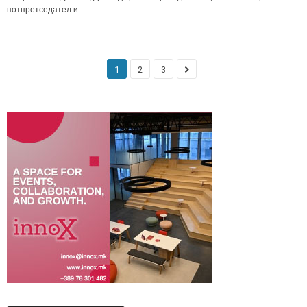
потпретседател и...
1
2
3