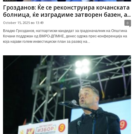
Грозданов: Ќе се реконструира кочанската
болница, ќе изградиме затворен базен, а...
October 15, 2025 во 13:49
0
Владко Грозданов, натпартиски кандидат за градоначалник на Општина
Кочани поддржан од ВМРО-ДПМНЕ, денес одржа прес-конференција на
која најави голем инвестициски план за развој на...