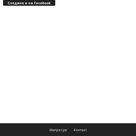
Следине и на Facebook
Импресум
Контакт