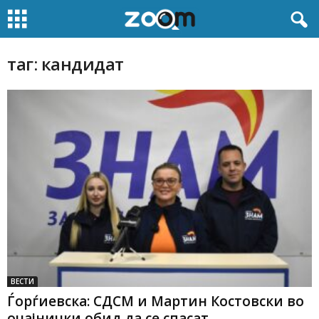
таг: кандидат
ВЕСТИ
Ѓорѓиевска: СДСМ и Мартин Костовски во
очајнички обид да се спасат...