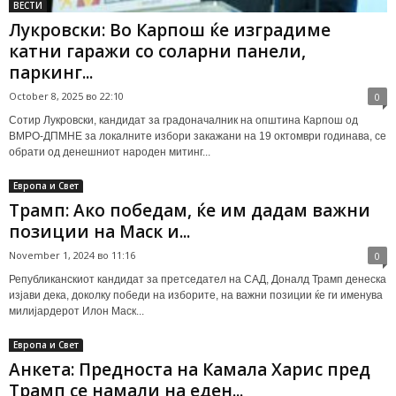
ВЕСТИ
Лукровски: Во Карпош ќе изградиме
катни гаражи со соларни панели,
паркинг...
October 8, 2025 во 22:10
0
Сотир Лукровски, кандидат за градоначалник на општина Карпош од
ВМРО-ДПМНЕ за локалните избори закажани на 19 октомври годинава, се
обрати од денешниот народен митинг...
Европа и Свет
Трамп: Ако победам, ќе им дадам важни
позиции на Маск и...
November 1, 2024 во 11:16
0
Републиканскиот кандидат за претседател на САД, Доналд Трамп денеска
изјави дека, доколку победи на изборите, на важни позиции ќе ги именува
милијардерот Илон Маск...
Европа и Свет
Анкета: Предноста на Камала Харис пред
Трамп се намали на еден...