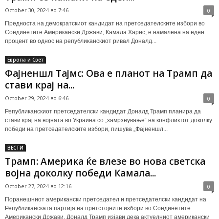
October 30, 2024 во 7:46
0
Предноста на демократскиот кандидат на претседателските избори во
Соединетите Американски Држави, Камала Харис, е намалена на еден
процент во однос на републиканскиот ривал Доналд...
Европа и Свет
Фајненшл Тајмс: Ова е планот на Трамп да
стави крај на...
October 29, 2024 во 6:46
0
Републиканскиот претседателски кандидат Доналд Трамп планира да
стави крај на војната во Украина со „замрзнување“ на конфликтот доколку
победи на претседателските избори, пишува „Фајненшл...
ВЕСТИ
Трамп: Америка ќе влезе во нова светска
војна доколку победи Камала...
October 27, 2024 во 12:16
0
Поранешниот американски претседател и претседателски кандидат на
Републиканската партија на претстојните избори во Соединетите
Американски Држави, Доналд Трамп изјави дека актуелниот американски