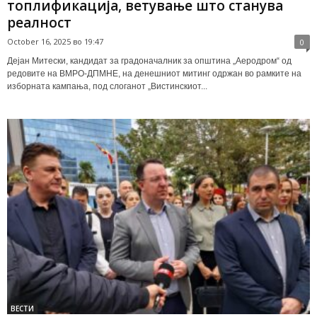
топлификација, ветување што станува
реалност
October 16, 2025 во 19:47
0
Дејан Митески, кандидат за градоначалник за општина „Аеродром“ од
редовите на ВМРО-ДПМНЕ, на денешниот митинг одржан во рамките на
изборната кампања, под слоганот „Вистинскиот...
ВЕСТИ