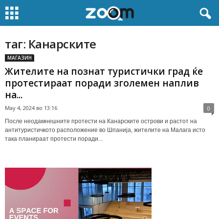
таг: Канарските
МАГАЗИН
Жителите на познат туристички град ќе
протестираат поради зголемен наплив
на...
May 4, 2024 во 13:16
0
После неодамнешните протести на Канарските острови и растот на
антитуристичкото расположение во Шпанија, жителите на Малага исто
така планираат протести поради...