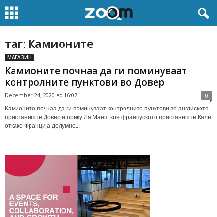
таг: Камионите
МАГАЗИН
Камионите почнаа да ги поминуваат
контролните пунктови во Довер
December 24, 2020 во 16:07
0
Камионите почнаа да ги поминуваат контролните пунктови во англиското
пристаниште Довер и преку Ла Манш кон француското пристаниште Кале
откако Франција делумно...