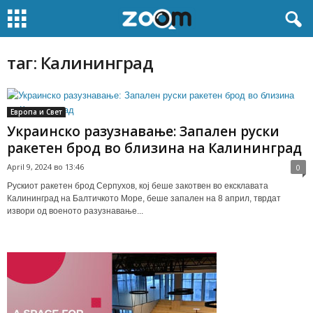
таг: Калининград
Европа и Свет
Украинско разузнавање: Запален руски
ракетен брод во близина на Калининград
April 9, 2024 во 13:46
0
Рускиот ракетен брод Серпухов, кој беше закотвен во ексклавата
Калининград на Балтичкото Море, беше запален на 8 април, тврдат
извори од военото разузнавање...