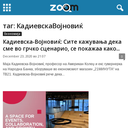
таг: КадиевскаВојновиќ
Економија
Кадиевска-Војновиќ: Сите кажувања дека
сме во грчко сценарио, се покажаа како...
December 23, 2020 во 21:07
0
Маја Кадиевска-Војновиќ, професор на Американ Колеџ и екс гувернерка
на Народна Банка, зборуваше во економскиот магазин „21МИНУТА“ на
ТВ21. Кадиевска-Војновиќ рече дека...