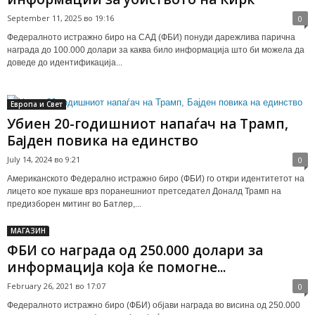
September 11, 2025 во 19:16
0
Федералното истражно биро на САД (ФБИ) понуди дарежлива парична
награда до 100.000 долари за каква било информација што би можела да
доведе до идентификација...
Европа и Свет
Убиен 20-годишниот напаѓач на Трамп,
Бајден повика на единство
July 14, 2024 во 9:21
0
Американското Федерално истражно биро (ФБИ) го откри идентитетот на
лицето кое пукаше врз поранешниот претседател Доналд Трамп на
предизборен митинг во Батлер,...
МАГАЗИН
ФБИ со награда од 250.000 долари за
информација која ќе помогне...
February 26, 2021 во 17:07
0
Федералното истражно биро (ФБИ) објави награда во висина од 250.000