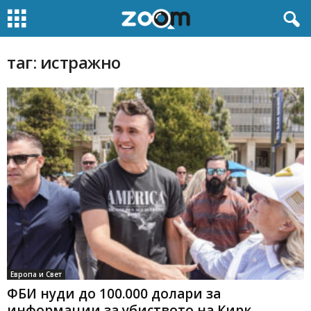
таг: истражно
Европа и Свет
ФБИ нуди до 100.000 долари за
информации за убиството на Кирк