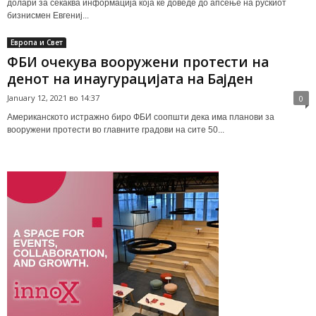
долари за секаква информација која ќе доведе до апсење на рускиот
бизнисмен Евгениј...
Европа и Свет
ФБИ очекува вооружени протести на
денот на инаугурацијата на Бајден
January 12, 2021 во 14:37
0
Американското истражно биро ФБИ соопшти дека има планови за
вооружени протести во главните градови на сите 50...