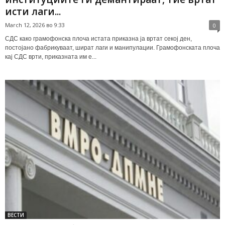
исти лаги...
March 12, 2026 во 9:33
0
СДС како грамофонска плоча истата приказна ја вртат секој ден,
постојано фабрикуваат, шират лаги и манипулации. Грaмофонската плоча
кај СДС врти, приказната им е...
ВЕСТИ