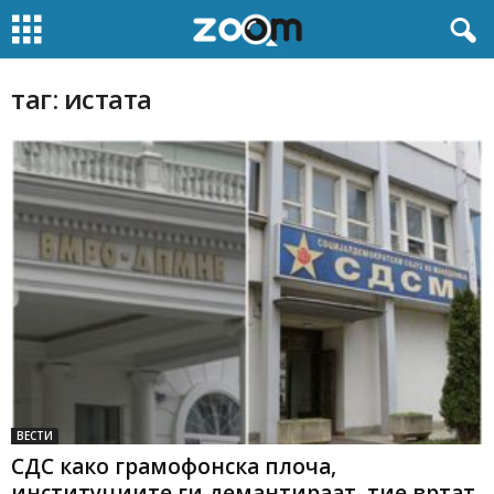
таг: истата
ВЕСТИ
СДС како грaмофонска плоча,
институциите ги демантираат, тие вртат