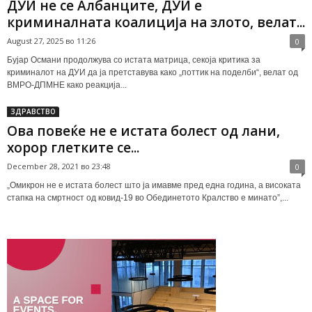
ДУИ не се Албанците, ДУИ е
криминалната коалиција на злото, велат...
August 27, 2025 во 11:26
0
Бујар Османи продолжува со истата матрица, секоја критика за
криминалот на ДУИ да ја претставува како „поттик на поделби“, велат од
ВМРО-ДПМНЕ како реакција...
ЗДРАВСТВО
Ова повеќе не е истата болест од лани,
хорор глетките се...
December 28, 2021 во 23:48
0
„Омикрон не е истата болест што ја имавме пред една година, а високата
стапка на смртност од ковид-19 во Обединетото Кралство е минато”,...