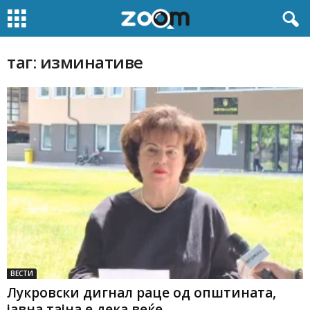
таг: изминативе
ВЕСТИ
Лукровски дигнал раце од општината,
јавна тајна е дека веќе...