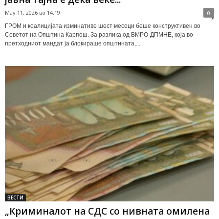
May 11, 2026 во 14:19
0
ГРОМ и коалицијата изминативе шест месеци беше конструктивен во
Советот на Општина Карпош. За разлика од ВМРО-ДПМНЕ, која во
претходниот мандат ја блокираше општината,...
ВЕСТИ
„Криминалот на СДС со нивната омилена