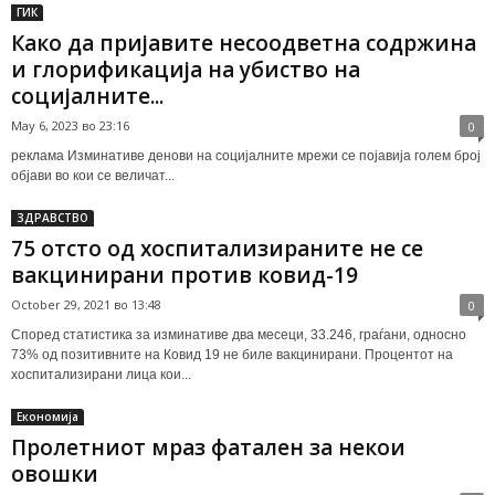
ГИК
Како да пријавите несоодветна содржина
и глорификација на убиство на
социјалните...
May 6, 2023 во 23:16
0
реклама Изминативе денови на социјалните мрежи се појавија голем број
објави во кои се величат...
ЗДРАВСТВО
75 отсто од хоспитализираните не се
вакцинирани против ковид-19
October 29, 2021 во 13:48
0
Според статистика за изминативе два месеци, 33.246, граѓани, односно
73% од позитивните на Ковид 19 не биле вакцинирани. Процентот на
хоспитализирани лица кои...
Економија
Пролетниот мраз фатален за некои
овошки