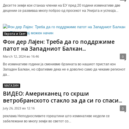
Десетте земји кои станаа членки на ЕУ пред 20 години изминативе две
децении се развиваа многу побрзо од просекот на Унијата и успеаја...
Европа и Свет
Фон дер Лајен: Треба да го поддржиме
патот на Западниот Балкан...
March 12, 2024 во 16:46
0
Во изминативе години ја сменивме брзината во нашиот пристап кон
Западен Балкан, но сфативме дека не е доволно само да чекаме регионот
да...
МАГАЗИН
ВИДЕО: Американец го скрши
ветробранското стакло за да си го спаси...
July 26, 2023 во 12:16
0
реклама Неподносливите горештини што изминативе недели се
забележани во многу земји во светот со...