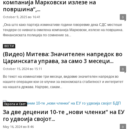
компанија Марковски излезе на
површина“,...
October 9, 2025 во 16:41
0
„Она што како партија изминативе години говоревме дека СДС местеше
тендери со нивната омилена компанија Марковски, излезе на површина.
Финансиската полиција по сомнение за...
ВЕСТИ
(Видео) Митева: Значителен напредок во
Царинската управа, за само 3 месеци...
October 15, 2024 во 15:11
0
Во текот на изминативе три месеци, видовме значителен напредок во
нашите операции кои се клучни за економската стабилност и интегритет
на нашата држава. Најпрво, сакам...
Европа и Свет
За две децении 10-те „нови членки“ на ЕУ
го удвоија својот...
May 16, 2024 во 8:46
0