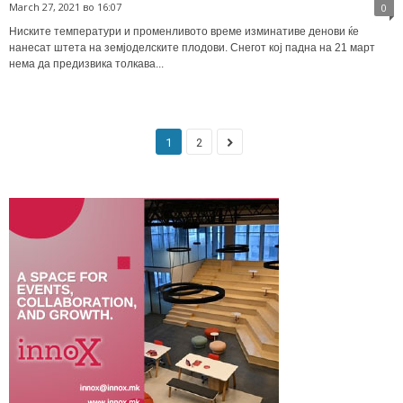
March 27, 2021 во 16:07
0
Ниските температури и променливото време изминативе денови ќе
нанесат штета на земјоделските плодови. Снегот кој падна на 21 март
нема да предизвика толкава...
1
2