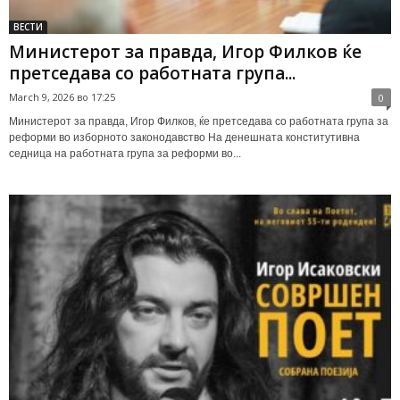
ВЕСТИ
Министерот за правда, Игор Филков ќе
претседава со работната група...
March 9, 2026 во 17:25
0
Министерот за правда, Игор Филков, ќе претседава со работната група за
реформи во изборното законодавство На денешната конститутивна
седница на работната група за реформи во...