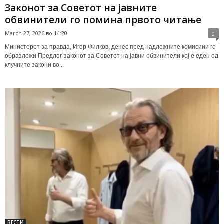
Законот за Советот на јавните
обвинители го помина првото читање
March 27, 2026 во 14:20
0
Министерот за правда, Игор Филков, денес пред надлежните комисиии го
образложи Предлог-законот за Советот на јавни обвинители кој е еден од
клучните закони во...
ВЕСТИ