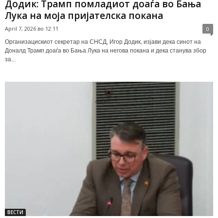
Додик: Трамп помладиот доаѓа во Бања
Лука на моја пријателска покана
April 7, 2026 во 12:11
0
Организацискиот секретар на СНСД, Игор Додик, изјави дека синот на
Доналд Трамп доаѓа во Бања Лука на негова покана и дека станува збор
за...
ВЕСТИ