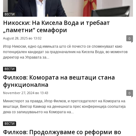
ВЕСТИ
Никоски: На Кисела Вода и требаат
„паметни“ семафори
August 28, 2025 во 13:02
0
Игор Никоски, едно од имињата што сè почесто се споменуваат како
потенцијален кандидат за градоначалник на Кисела Вода, во моментов
директор на Управата за...
ВЕСТИ
Филков: Комората на вештаци стана
функционална
November 27, 2024 во 13:43
0
Министерот за правда, Игор Филков, и претседателот на Комората на
вештаци, Виктор Камнар на денешната прес конференција соопштија
дека со запишувањето на Комората на...
ВЕСТИ
Филков: Продолжуваме со реформи во