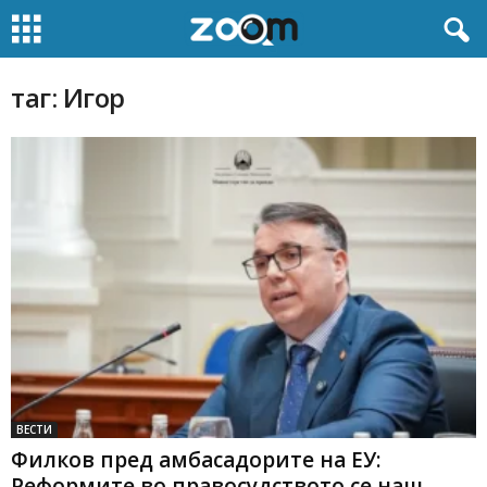
таг: Игор
ВЕСТИ
Филков пред амбасадорите на ЕУ:
Реформите во правосудството се наш