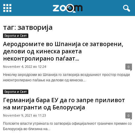
таг: затворија
Европа и Свет
Аеродромите во Шпанија се затворени,
делови од кинеска ракета
неконтролирано паѓаат...
November 4, 2022 во 12:24
0
Неколку аеродроми во Шпанија го затворија воздушниот простор поради
неконтролирано паѓање на делови од кинеска...
Европа и Свет
Германија бара ЕУ да го запре приливот
на мигранти од Белорусија
November 9, 2021 во 11:23
0
Полските власти утрината го затворија официјалниот граничен премин со
Белорусија во близина на...