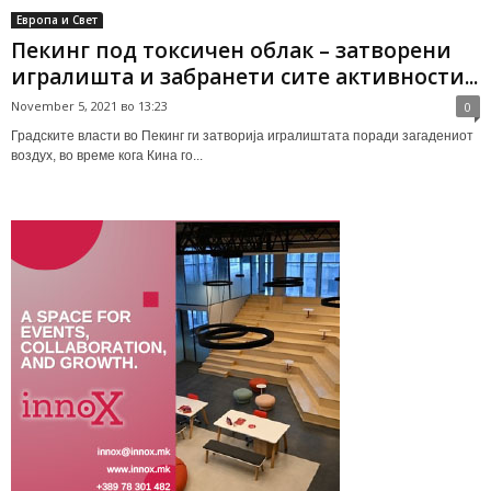
Европа и Свет
Пекинг под токсичен облак – затворени
игралишта и забранети сите активности...
November 5, 2021 во 13:23
0
Градските власти во Пекинг ги затворија игралиштата поради загадениот
воздух, во време кога Кина го...