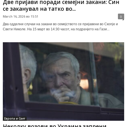
Две пријави поради семејни закани: Син
се заканувал на татко во...
March 16, 2026 во 15:51
0
Два одделни случаи на закани во семејството се пријавени во Скопје и
Свети Николе. На 15 март во 14:30 часот, на подрачјето на Гази...
Европа и Свет
Неколку возови во Украина запрени