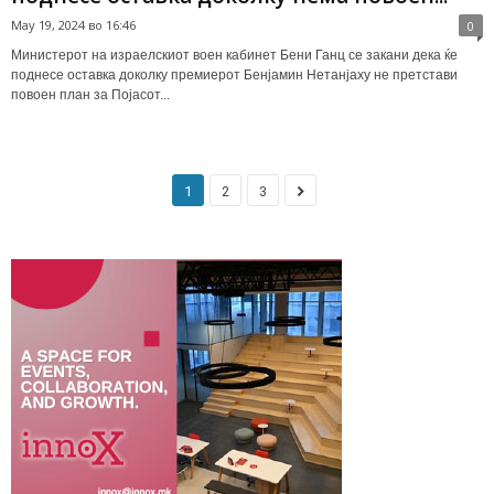
May 19, 2024 во 16:46
0
Mинистерот на израелскиот воен кабинет Бени Ганц се закани дека ќе
поднесе оставка доколку премиерот Бенјамин Нетанјаху не претстави
повоен план за Појасот...
1
2
3