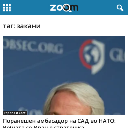
таг: закани
Европа и Свет
Поранешен амбасадор на САД во НАТО:
Војната со Иран е стратешка...