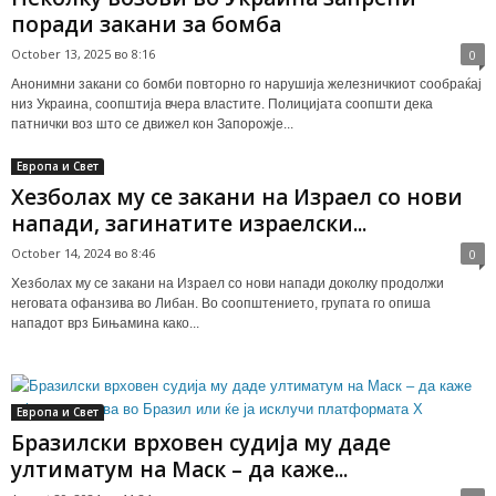
поради закани за бомба
October 13, 2025 во 8:16
0
Анонимни закани со бомби повторно го нарушија железничкиот сообраќај
низ Украина, соопштија вчера властите. Полицијата соопшти дека
патнички воз што се движел кон Запорожје...
Европа и Свет
Хезболах му се закани на Израел со нови
напади, загинатите израелски...
October 14, 2024 во 8:46
0
Хезболах му се закани на Израел со нови напади доколку продолжи
неговата офанзива во Либан. Во соопштението, групата го опиша
нападот врз Бињамина како...
Европа и Свет
Бразилски врховен судија му даде
ултиматум на Маск – да каже...