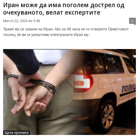
Иран може да има поголем дострел од
очекуваното, велат експертите
March 22, 2026 во 9:46
0
Трамп му се закани на Иран: Ако за 48 часа не го отворите Ормутскиот
теснец, ќе ви ги уништиме електраните Иран му...
Црна хроника