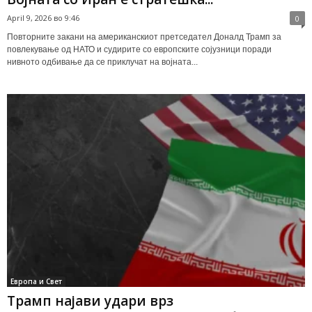
April 9, 2026 во 9:46
0
Повторните закани на американскиот претседател Доналд Трамп за
повлекување од НАТО и судирите со европските сојузници поради
нивното одбивање да се приклучат на војната...
Европа и Свет
Трамп најави удари врз