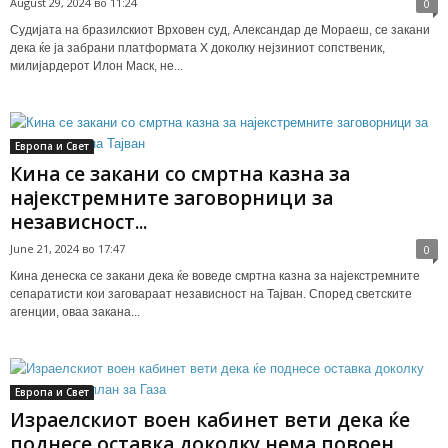
August 29, 2024 во 11:24
0
Судијата на бразилскиот Врховен суд, Александар де Мораеш, се закани
дека ќе ја забрани платформата X доколку нејзиниот сопственик,
милијардерот Илон Маск, не...
Европа и Свет
Кина се закани со смртна казна за
најекстремните заговорници за
независност...
June 21, 2024 во 17:47
0
Кина денеска се закани дека ќе воведе смртна казна за најекстремните
сепаратисти кои заговараат независност на Тајван. Според светските
агенции, оваа закана...
Европа и Свет
Израелскиот воен кабинет вети дека ќе
поднесе оставка доколку нема повоен...