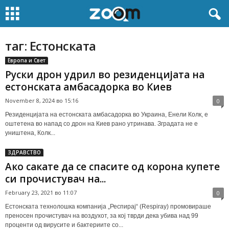
таг: Естонската
Европа и Свет
Руски дрон удрил во резиденцијата на
естонската амбасадорка во Киев
November 8, 2024 во 15:16
0
Резиденцијата на естонската амбасадорка во Украина, Енели Колк, е
оштетена во напад со дрон на Киев рано утринава. Зградата не е
уништена, Колк...
ЗДРАВСТВО
Ако сакате да се спасите од корона купете
си прочистувач на...
February 23, 2021 во 11:07
0
Естонската технолошка компанија „Респирај“ (Respiray) промовираше
преносен прочистувач на воздухот, за кој тврди дека убива над 99
проценти од вирусите и бактериите со...