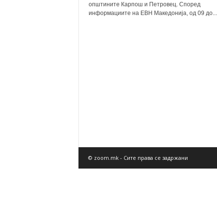
општините Карпош и Петровец. Според
информациите на ЕВН Македонија, од 09 до...
© zoom.mk - Сите права се задржани