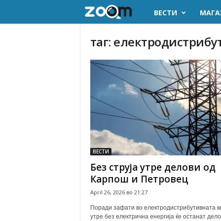
ВЕСТИ
МАГА
z
o
таг: електродистрибу
o
m
.
m
k
ВЕСТИ
Без струја утре делови од
Карпош и Петровец
April 26, 2026 во 21:27
Поради зафати во електродистрибутивната 
утре без електрична енергија ќе останат дело