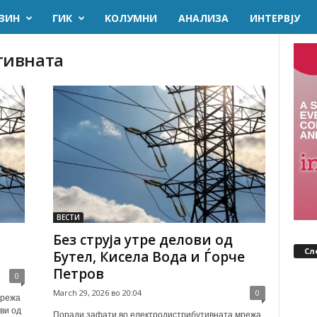
ЗИН
ГИК
KОЛУМНИ
AНАЛИЗА
ИНТЕРВЈУ
тивната
ВЕСТИ
Без струја утре делови од
Сл
Бутел, Кисела Вода и Ѓорче
Петров
0
March 29, 2026 во 20:04
0
мрежа
ви од
Поради зафати во електродистрибутивната мрежа