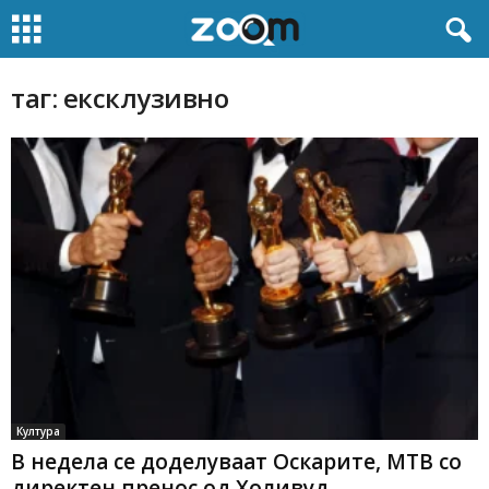
таг: ексклузивно
Култура
В недела се доделуваат Оскарите, МТВ со
директен пренос од Холивуд