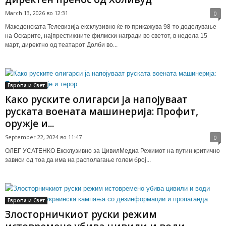
March 13, 2026 во 12:31
0
Македонската Телевизија ексклузивно ќе го прикажува 98-то доделување
на Оскарите, најпрестижните филмски награди во светот, в недела 15
март, директно од театарот Долби во...
Европа и Свет
Како руските олигарси ја напојуваат
руската воената машинерија: Профит,
оружје и...
September 22, 2024 во 11:47
0
ОЛЕГ УСАТЕНКО Ексклузивно за ЦивилМедиа Режимот на путин критично
зависи од тоа да има на располагање голем број...
Европа и Свет
Злосторничкиот руски режим