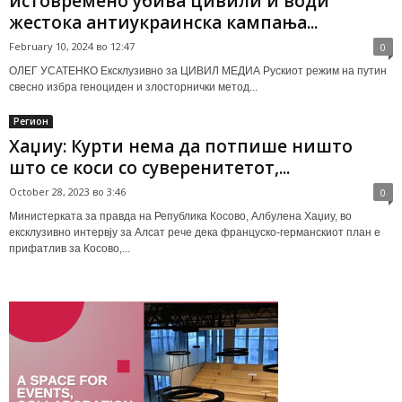
истовремено убива цивили и води
жестока антиукраинска кампања...
February 10, 2024 во 12:47
0
ОЛЕГ УСАТЕНКО Ексклузивно за ЦИВИЛ МЕДИА Рускиот режим на путин
свесно избра геноциден и злосторнички метод...
Регион
Хаџиу: Курти нема да потпише ништо
што се коси со суверенитетот,...
October 28, 2023 во 3:46
0
Министерката за правда на Република Косово, Албулена Хаџиу, во
ексклузивно интервју за Алсат рече дека француско-германскиот план е
прифатлив за Косово,...