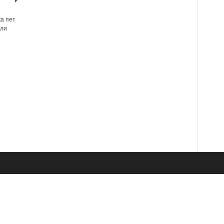
ка пет
или