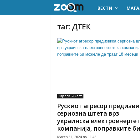
ВЕСТИ
МАГА
z
o
таг: ДТЕК
o
m
.
m
k
Европа и Свет
Рускиот агресор предизви
сериозна штета врз
украинска електроенергет
компанија, поправките би.
March 31, 2024 во 11:46