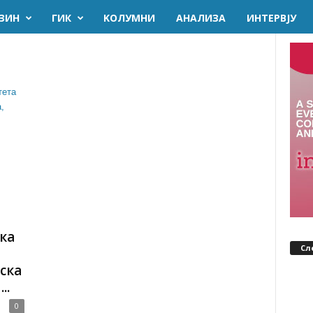
ЗИН
ГИК
KОЛУМНИ
AНАЛИЗА
ИНТЕРВЈУ
ка
Сл
ска
..
0