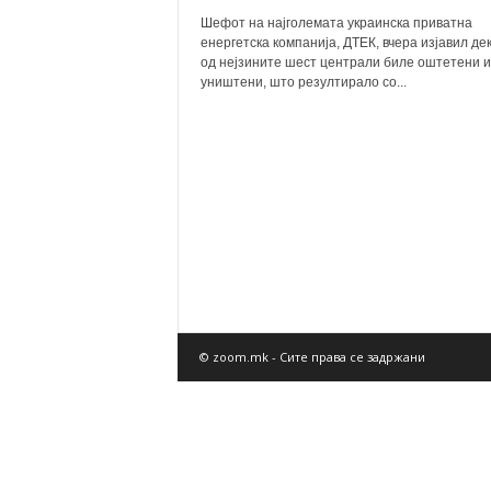
Шефот на најголемата украинска приватна
енергетска компанија, ДТЕК, вчера изјавил де
од нејзините шест централи биле оштетени 
уништени, што резултирало со...
© zoom.mk - Сите права се задржани