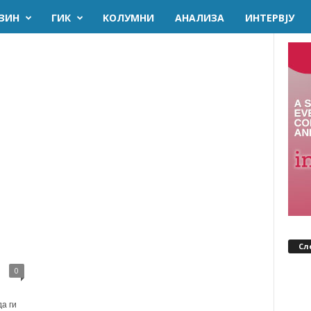
ЗИН
ГИК
KОЛУМНИ
AНАЛИЗА
ИНТЕРВЈУ
Сл
0
а ги