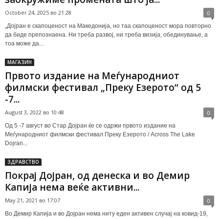
October 24, 2025 во 21:28
0
„Дојран е скапоценост на Македонија, но таа скапоценост мора повторно
да биде препознаена. Ни треба развој, ни треба визија, обединување, а
тоа може да...
МАГАЗИН
Првото издание на Меѓународниот
филмски фестивал „Преку Езерото“ од 5
-7...
August 3, 2022 во 10:48
0
Од 5 -7 август во Стар Дојран ќе се одржи првото издание на
Меѓународниот филмски фестивал Преку Езерото / Across The Lake
Dojran...
ЗДРАВСТВО
Покрај Дојран, од денеска и во Демир
Капија нема веќе активни...
May 21, 2021 во 17:07
0
Во Демир Капија и во Дојран нема ниту еден активен случај на ковид-19,