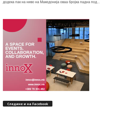
додека пак на ниво на Македонија оваа бројка падна под...
Следине и на Facebook