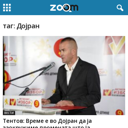
таг: Дојран
ВЕСТИ
Тентов: Време е во Дојран да ја
заокружиме промената што ја...