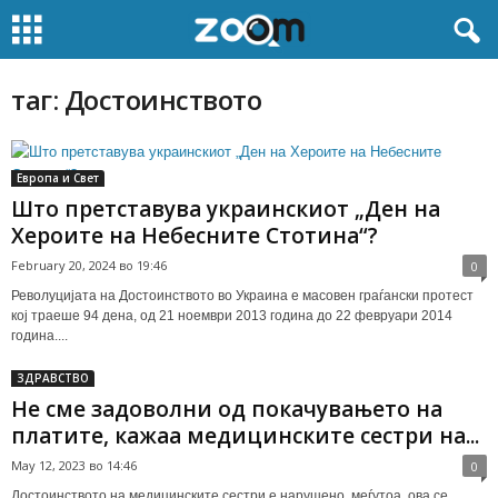
таг: Достоинството
Европа и Свет
Што претставува украинскиот „Ден на
Хероите на Небесните Стотина“?
February 20, 2024 во 19:46
0
Револуцијата на Достоинството во Украина е масовен граѓански протест
кој траеше 94 дена, од 21 ноември 2013 година до 22 февруари 2014
година....
ЗДРАВСТВО
Не сме задоволни од покачувањето на
платите, кажаа медицинските сестри на...
May 12, 2023 во 14:46
0
Достоинството на медицинските сестри е нарушено, меѓутоа, ова се