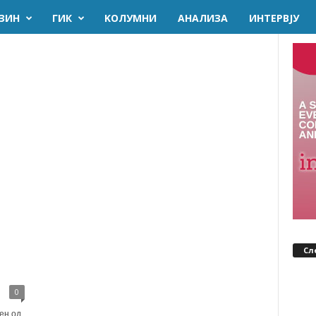
ЗИН
ГИК
KОЛУМНИ
AНАЛИЗА
ИНТЕРВЈУ
Сл
0
ен од