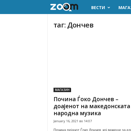
ВЕСТИ
МАГА
z
o
таг: Дончев
o
m
.
m
k
МАГАЗИН
Почина Ѓоко Дончев –
доајенот на македонската
народна музика
January 16, 2021 во 14:07
Почина пејачот Ѓоко Дончев, кој важеше за ед