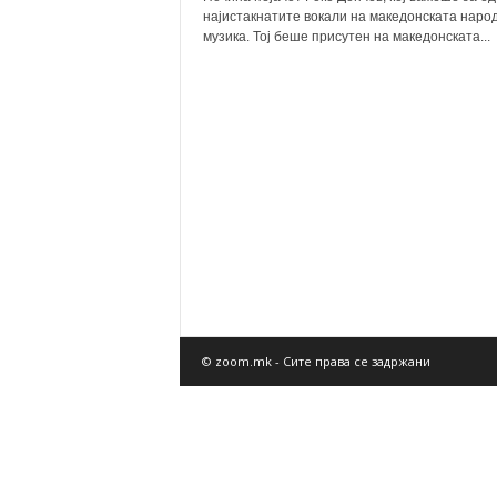
најистакнатите вокали на македонската наро
музика. Тој беше присутен на македонската...
© zoom.mk - Сите права се задржани